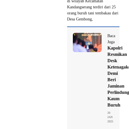
di wilayah Kecamatan
Kandangserang terdiri dari 25
orang buruh tani tembakau dari
Desa Gembong,
Baca
Juga
Kapolri
Resmikan
Desk
Ketenagak
Demi
Beri
Jaminan
Perlindun
Kaum
Buruh
20
JAN
2025