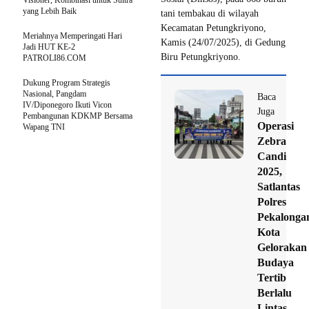
Visioner, Kombinasi untuk Sultra
yang Lebih Baik
tani tembakau di wilayah
Kecamatan Petungkriyono,
Meriahnya Memperingati Hari
Kamis (24/07/2025), di Gedung
Jadi HUT KE-2
Biru Petungkriyono.
PATROLI86.COM
Dukung Program Strategis
Nasional, Pangdam
Baca
IV/Diponegoro Ikuti Vicon
Juga
Pembangunan KDKMP Bersama
Operasi
Wapang TNI
Zebra
Candi
2025,
Satlantas
Polres
Pekalonga
Kota
Gelorakan
Budaya
Tertib
Berlalu
Lintas