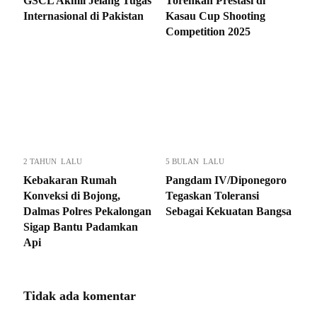
GSCL Akmil Jelang Tugas
Torehkan Prestasi di
Internasional di Pakistan
Kasau Cup Shooting
Competition 2025
2 TAHUN LALU
5 BULAN LALU
Kebakaran Rumah
Pangdam IV/Diponegoro
Konveksi di Bojong,
Tegaskan Toleransi
Dalmas Polres Pekalongan
Sebagai Kekuatan Bangsa
Sigap Bantu Padamkan
Api
Tidak ada komentar