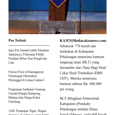
Pos Terkait
KAJEN|Mediacakranews.com-
Sebanyak 779 buruh tani
Irjen Pol Ahmad Luthfi Tekankan
tembakau di Kabupaten
Jajarannya, Pelayanan Publik
Pekalongan menerima bantuan
Pastikan Bebas Dari Pungli dan
langsung tunai (BLT) yang
Calo
bersumber dari Dana Bagi Hasil
Pencari Pasir di Karanganyar
Cukai Hasil Tembakau (DBH
Pekalongan Ditemukan
CHT). Mereka menerima
Meninggal di Lokasi Galian C
bantuan sebesar Rp. 600.000
per orang.
Pengerjaan Jembatan Gantung
Garuda Hampir Rampung,
Babinsa dan Warga Kebut
BLT dibagikan Pemerintah
Finishing
Kabupaten (Pemkab)
Pekalongan melalui Dinas
ASR: Pemimpin Tegas, Hugua:
Sosial (Dinsos), pada 668 buruh