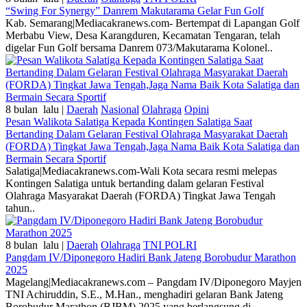
“Swing For Synergy” Danrem Makutarama Gelar Fun Golf
Kab. Semarang|Mediacakranews.com- Bertempat di Lapangan Golf
Merbabu View, Desa Karangduren, Kecamatan Tengaran, telah
digelar Fun Golf bersama Danrem 073/Makutarama Kolonel..
8 bulan lalu |
Daerah
Nasional
Olahraga
Opini
Pesan Walikota Salatiga Kepada Kontingen Salatiga Saat
Bertanding Dalam Gelaran Festival Olahraga Masyarakat Daerah
(FORDA) Tingkat Jawa Tengah,Jaga Nama Baik Kota Salatiga dan
Bermain Secara Sportif
Salatiga|Mediacakranews.com-Wali Kota secara resmi melepas
Kontingen Salatiga untuk bertanding dalam gelaran Festival
Olahraga Masyarakat Daerah (FORDA) Tingkat Jawa Tengah
tahun..
8 bulan lalu |
Daerah
Olahraga
TNI POLRI
Pangdam IV/Diponegoro Hadiri Bank Jateng Borobudur Marathon
2025
Magelang|Mediacakranews.com – Pangdam IV/Diponegoro Mayjen
TNI Achiruddin, S.E., M.Han., menghadiri gelaran Bank Jateng
Borobudur Marathon (BJBM) 2025 yang berlangsung di..