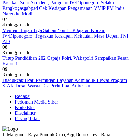
Pastikan Zero Accident, Pangdam IV/Diponegoro Selaku
Pangkogasgabpad Cek Kesiapan Pengamanan VVIP PM India
Narendra Modi
07.
4 minggu lalu
Menhan Tinjau Tiga Satuan Yonif TP Jajaran Kodam
IV/Diponegoro, Tegaskan Kesiapan Kekuatan Masa Depan TNI
AD
08.
3 minggu lalu
Tutup Pendidikan 282 Capaja Polri, Wakapolri Sampaikan Pesan
Kapolri
09.
3 minggu lalu
Disdukcapil Pati Permudah Layanan Adminduk Lewat Program
SIAK Desa, Warga Tak Perlu Lagi Antre Jauh
Redaksi
Pedoman Media Siber
Kode Etik
Disclaimer
Pasang Iklan
Jl.Margonda Raya Pondok Cina,Beji,Depok Jawa Barat