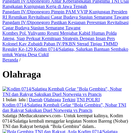
Pangdam IV/Diponegoro Antar Keberangkatan Panglima TNI Usai
Rangkaian Kunjungan Kerja di Jawa Tengah
Pangdam IV/Diponegoro Pimpin PAM VVIP Kunjungan Presiden
RI Resmikan Revitalisasi Cagar Budaya Stasiun Semarang Tawang
Pangdam IV/Diponegoro Pastikan Kesiapan Peresmian Revitalisasi
Cagar Budaya Stasiun Semarang Tawang
Kombes Pol. Yuliyanto Resmi Menjabat Kabid Humas Polda
Jateng, Siap Perkuat Kemitraan Strategis Dengan Insan Pers
Kolonel Kav Zubaidi Paban IV/PKBN Sterad Tinjau TMMD
Reguler Ke-129 Kodim 0714/Salatiga, Salurkan Bantuan Sembako
untuk Warga Desa Cukil
Beranda
/
Olahraga
1 bulan lalu |
Daerah
Olahraga
Terkini
TNI POLRI
Kodim 0714/Salatiga Kembali Gelar “Bola Gembira”, Nobar TNI
dan Rakyat Saksikan Duel Norwegia vs Prancis
Salatiga |Mediacakranews.com– Untuk keempat kalinya, Kodim
0714/Salatiga kembali menggelar kegiatan Nonton Bareng (Nobar)
TNI dan Rakyat bertajuk “Bola Gembira” dalam..