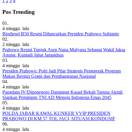
1
2
3
4
Pos Trending
01.
4 minggu lalu
Biodiesel B50 Resmi Diluncurkan Presiden Prabowo Subianto
02.
2 minggu lalu
Prabowo Resmi Tunjuk Asep Nana Mulyana Sebagai Wakil Jaksa
Agung, Kuntadi Jabat Jampidsus
03.
4 minggu lalu
Presiden Prabowo: Polri Jadi Pilar Strategis Penggerak Program
Makan Bergizi Gratis dan Pembangunan Nasional
04.
4 minggu lalu
Pangdam IV/Diponegoro Dampingi Kasad Bekali Taruna Akmil,
Siapkan Pemimpin TNI AD Menuju Indonesia Emas 2045
05.
4 minggu lalu
POLDA JABAR KAWAL KUNKER VVIP PRESIDEN
PRABOWO DI KM 57 TOL JACI, SITUASI KONDUSIF
06.
4 minggu lalu