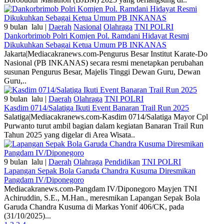
9 bulan lalu |
Daerah
Nasional
Olahraga
TNI POLRI
Dankorbrimob Polri Komjen Pol. Ramdani Hidayat Resmi
Dikukuhkan Sebagai Ketua Umum PB INKANAS
Jakarta|Mediacakranews.com-Pengurus Besar Institut Karate-Do
Nasional (PB INKANAS) secara resmi menetapkan perubahan
susunan Pengurus Besar, Majelis Tinggi Dewan Guru, Dewan
Guru,..
9 bulan lalu |
Daerah
Olahraga
TNI POLRI
Kasdim 0714/Salatiga Ikuti Event Banaran Trail Run 2025
Salatiga|Mediacakranews.com-Kasdim 0714/Salatiga Mayor Cpl
Purwanto turut ambil bagian dalam kegiatan Banaran Trail Run
Tahun 2025 yang digelar di Area Wisata..
9 bulan lalu |
Daerah
Olahraga
Pendidikan
TNI POLRI
Lapangan Sepak Bola Garuda Chandra Kusuma Diresmikan
Pangdam IV/Diponegoro
Mediacakranews.com-Pangdam IV/Diponegoro Mayjen TNI
Achiruddin, S.E., M.Han., meresmikan Lapangan Sepak Bola
Garuda Chandra Kusuma di Markas Yonif 406/CK, pada
(31/10/2025)...