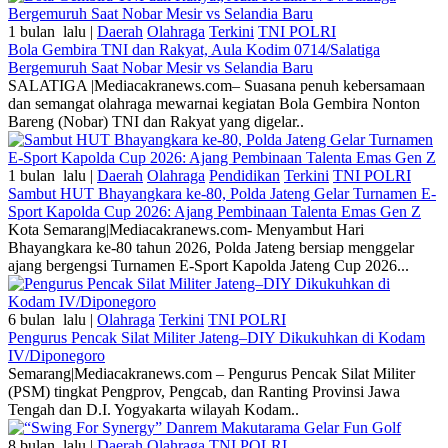
1 bulan lalu |
Daerah
Olahraga
Terkini
TNI POLRI
Bola Gembira TNI dan Rakyat, Aula Kodim 0714/Salatiga
Bergemuruh Saat Nobar Mesir vs Selandia Baru
SALATIGA |Mediacakranews.com– Suasana penuh kebersamaan
dan semangat olahraga mewarnai kegiatan Bola Gembira Nonton
Bareng (Nobar) TNI dan Rakyat yang digelar..
1 bulan lalu |
Daerah
Olahraga
Pendidikan
Terkini
TNI POLRI
Sambut HUT Bhayangkara ke-80, Polda Jateng Gelar Turnamen E-
Sport Kapolda Cup 2026: Ajang Pembinaan Talenta Emas Gen Z
Kota Semarang|Mediacakranews.com- Menyambut Hari
Bhayangkara ke-80 tahun 2026, Polda Jateng bersiap menggelar
ajang bergengsi Turnamen E-Sport Kapolda Jateng Cup 2026...
6 bulan lalu |
Olahraga
Terkini
TNI POLRI
Pengurus Pencak Silat Militer Jateng–DIY Dikukuhkan di Kodam
IV/Diponegoro
Semarang|Mediacakranews.com – Pengurus Pencak Silat Militer
(PSM) tingkat Pengprov, Pengcab, dan Ranting Provinsi Jawa
Tengah dan D.I. Yogyakarta wilayah Kodam..
8 bulan lalu |
Daerah
Olahraga
TNI POLRI