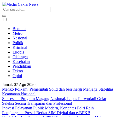
Beranda
Metro
Nasional
Politik
Kriminal
Ekobis
Olahraga
Kesehatan
Pendidikan
Tekno
Opini
Jumat, 07 Agu 2026
Menko Polkam: Pemerintah Solid dan bersinergi Menjaga Stabilitas
Keamanan Nasional
Sukseskan Program Magang Nasional, Lapas Purwodadi Gelar
Seleksi Secara Transparan dan Profesional
Inovasi Pelayanan Publik Modern, Korlantas Polri Raih
Penghargaan Presisi Berkat SIM Digital dan e-BPKB