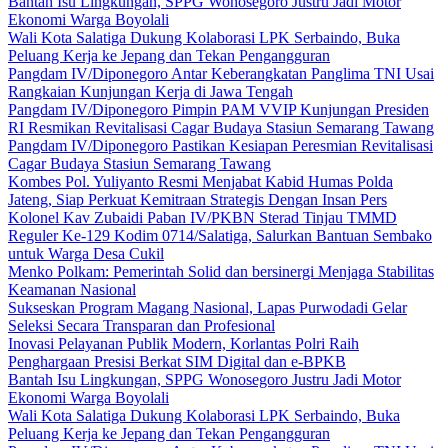
Bantah Isu Lingkungan, SPPG Wonosegoro Justru Jadi Motor
Ekonomi Warga Boyolali
Wali Kota Salatiga Dukung Kolaborasi LPK Serbaindo, Buka
Peluang Kerja ke Jepang dan Tekan Pengangguran
Pangdam IV/Diponegoro Antar Keberangkatan Panglima TNI Usai
Rangkaian Kunjungan Kerja di Jawa Tengah
Pangdam IV/Diponegoro Pimpin PAM VVIP Kunjungan Presiden
RI Resmikan Revitalisasi Cagar Budaya Stasiun Semarang Tawang
Pangdam IV/Diponegoro Pastikan Kesiapan Peresmian Revitalisasi
Cagar Budaya Stasiun Semarang Tawang
Kombes Pol. Yuliyanto Resmi Menjabat Kabid Humas Polda
Jateng, Siap Perkuat Kemitraan Strategis Dengan Insan Pers
Kolonel Kav Zubaidi Paban IV/PKBN Sterad Tinjau TMMD
Reguler Ke-129 Kodim 0714/Salatiga, Salurkan Bantuan Sembako
untuk Warga Desa Cukil
Menko Polkam: Pemerintah Solid dan bersinergi Menjaga Stabilitas
Keamanan Nasional
Sukseskan Program Magang Nasional, Lapas Purwodadi Gelar
Seleksi Secara Transparan dan Profesional
Inovasi Pelayanan Publik Modern, Korlantas Polri Raih
Penghargaan Presisi Berkat SIM Digital dan e-BPKB
Bantah Isu Lingkungan, SPPG Wonosegoro Justru Jadi Motor
Ekonomi Warga Boyolali
Wali Kota Salatiga Dukung Kolaborasi LPK Serbaindo, Buka
Peluang Kerja ke Jepang dan Tekan Pengangguran