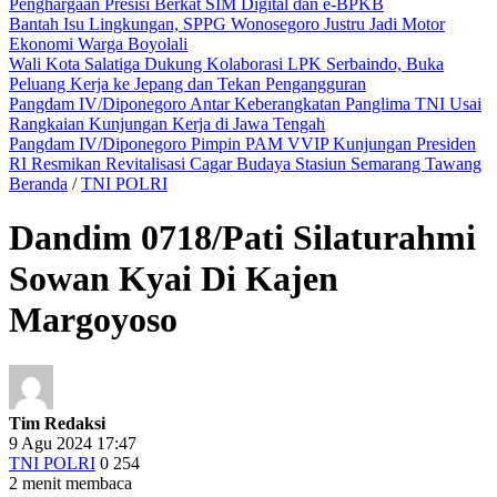
Penghargaan Presisi Berkat SIM Digital dan e-BPKB
Bantah Isu Lingkungan, SPPG Wonosegoro Justru Jadi Motor
Ekonomi Warga Boyolali
Wali Kota Salatiga Dukung Kolaborasi LPK Serbaindo, Buka
Peluang Kerja ke Jepang dan Tekan Pengangguran
Pangdam IV/Diponegoro Antar Keberangkatan Panglima TNI Usai
Rangkaian Kunjungan Kerja di Jawa Tengah
Pangdam IV/Diponegoro Pimpin PAM VVIP Kunjungan Presiden
RI Resmikan Revitalisasi Cagar Budaya Stasiun Semarang Tawang
Beranda
/
TNI POLRI
Dandim 0718/Pati Silaturahmi
Sowan Kyai Di Kajen
Margoyoso
Tim Redaksi
9 Agu 2024 17:47
TNI POLRI
0
254
2 menit membaca