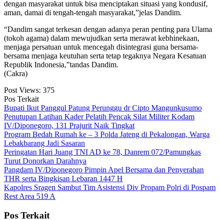
dengan masyarakat untuk bisa menciptakan situasi yang kondusif,
aman, damai di tengah-tengah masyarakat,”jelas Dandim.
“Dandim sangat terkesan dengan adanya peran penting para Ulama
(tokoh agama) dalam mewujudkan serta merawat kebhinekaan,
menjaga persatuan untuk mencegah disintegrasi guna bersama-
bersama menjaga keutuhan serta tetap tegaknya Negara Kesatuan
Republik Indonesia,”tandas Dandim.
(Cakra)
Post Views:
375
Pos Terkait
Bupati Ikut Panggul Patung Perunggu dr Cipto Mangunkusumo
Penutupan Latihan Kader Pelatih Pencak Silat Militer Kodam
IV/Diponegoro, 131 Prajurit Naik Tingkat
Program Bedah Rumah ke – 3 Polda Jateng di Pekalongan, Warga
Lebakbarang Jadi Sasaran
Peringatan Hari Juang TNI AD ke 78, Danrem 072/Pamungkas
Turut Donorkan Darahnya
Pangdam IV/Diponegoro Pimpin Apel Bersama dan Penyerahan
THR serta Bingkisan Lebaran 1447 H
Kapolres Sragen Sambut Tim Asistensi Div Propam Polri di Pospam
Rest Area 519 A
Pos Terkait