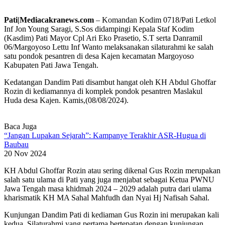
Pati|Mediacakranews.com
– Komandan Kodim 0718/Pati Letkol
Inf Jon Young Saragi, S.Sos didampingi Kepala Staf Kodim
(Kasdim) Pati Mayor Cpl Ari Eko Prasetio, S.T serta Danramil
06/Margoyoso Lettu Inf Wanto melaksanakan silaturahmi ke salah
satu pondok pesantren di desa Kajen kecamatan Margoyoso
Kabupaten Pati Jawa Tengah.
Kedatangan Dandim Pati disambut hangat oleh KH Abdul Ghoffar
Rozin di kediamannya di komplek pondok pesantren Maslakul
Huda desa Kajen. Kamis,(08/08/2024).
Baca Juga
“Jangan Lupakan Sejarah”: Kampanye Terakhir ASR-Hugua di
Baubau
20 Nov 2024
KH Abdul Ghoffar Rozin atau sering dikenal Gus Rozin merupakan
salah satu ulama di Pati yang juga menjabat sebagai Ketua PWNU
Jawa Tengah masa khidmah 2024 – 2029 adalah putra dari ulama
kharismatik KH MA Sahal Mahfudh dan Nyai Hj Nafisah Sahal.
Kunjungan Dandim Pati di kediaman Gus Rozin ini merupakan kali
kedua. Silaturahmi yang pertama bertepatan dengan kunjungan