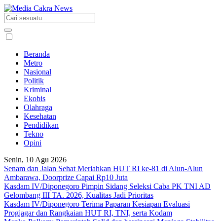
Beranda
Metro
Nasional
Politik
Kriminal
Ekobis
Olahraga
Kesehatan
Pendidikan
Tekno
Opini
Senin, 10 Agu 2026
Senam dan Jalan Sehat Meriahkan HUT RI ke-81 di Alun-Alun
Ambarawa, Doorprize Capai Rp10 Juta
Kasdam IV/Diponegoro Pimpin Sidang Seleksi Caba PK TNI AD
Gelombang III TA. 2026, Kualitas Jadi Prioritas
Kasdam IV/Diponegoro Terima Paparan Kesiapan Evaluasi
Progjagar dan Rangkaian HUT RI, TNI, serta Kodam