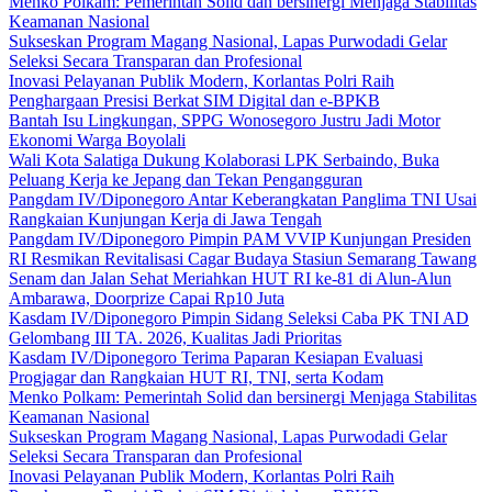
Menko Polkam: Pemerintah Solid dan bersinergi Menjaga Stabilitas
Keamanan Nasional
Sukseskan Program Magang Nasional, Lapas Purwodadi Gelar
Seleksi Secara Transparan dan Profesional
Inovasi Pelayanan Publik Modern, Korlantas Polri Raih
Penghargaan Presisi Berkat SIM Digital dan e-BPKB
Bantah Isu Lingkungan, SPPG Wonosegoro Justru Jadi Motor
Ekonomi Warga Boyolali
Wali Kota Salatiga Dukung Kolaborasi LPK Serbaindo, Buka
Peluang Kerja ke Jepang dan Tekan Pengangguran
Pangdam IV/Diponegoro Antar Keberangkatan Panglima TNI Usai
Rangkaian Kunjungan Kerja di Jawa Tengah
Pangdam IV/Diponegoro Pimpin PAM VVIP Kunjungan Presiden
RI Resmikan Revitalisasi Cagar Budaya Stasiun Semarang Tawang
Senam dan Jalan Sehat Meriahkan HUT RI ke-81 di Alun-Alun
Ambarawa, Doorprize Capai Rp10 Juta
Kasdam IV/Diponegoro Pimpin Sidang Seleksi Caba PK TNI AD
Gelombang III TA. 2026, Kualitas Jadi Prioritas
Kasdam IV/Diponegoro Terima Paparan Kesiapan Evaluasi
Progjagar dan Rangkaian HUT RI, TNI, serta Kodam
Menko Polkam: Pemerintah Solid dan bersinergi Menjaga Stabilitas
Keamanan Nasional
Sukseskan Program Magang Nasional, Lapas Purwodadi Gelar
Seleksi Secara Transparan dan Profesional
Inovasi Pelayanan Publik Modern, Korlantas Polri Raih