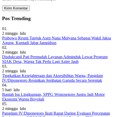
Pos Trending
01.
2 minggu lalu
Prabowo Resmi Tunjuk Asep Nana Mulyana Sebagai Wakil Jaksa
Agung, Kuntadi Jabat Jampidsus
02.
3 minggu lalu
Disdukcapil Pati Permudah Layanan Adminduk Lewat Program
SIAK Desa, Warga Tak Perlu Lagi Antre Jauh
03.
2 minggu lalu
Tingkatkan Kesejahteraan dan Aksesibilitas Warga, Pangdam
IV/Diponegoro Resmikan Jembatan Garuda Secara Serentak
04.
5 hari lalu
Bantah Isu Lingkungan, SPPG Wonosegoro Justru Jadi Motor
Ekonomi Warga Boyolali
05.
2 minggu lalu
Pangdam IV/Diponegoro Ikuti Rapat Daring Evaluasi Percepatan