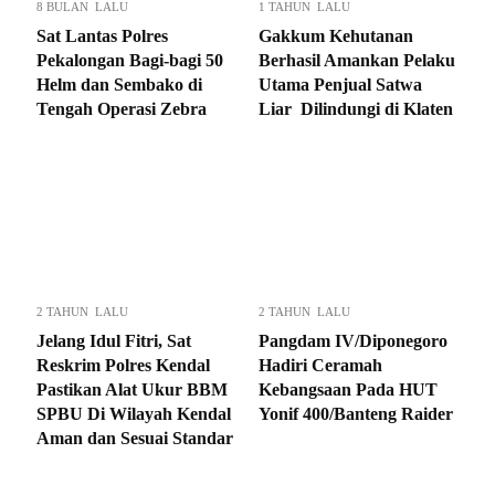
8 BULAN LALU
1 TAHUN LALU
Sat Lantas Polres
Gakkum Kehutanan
Pekalongan Bagi-bagi 50
Berhasil Amankan Pelaku
Helm dan Sembako di
Utama Penjual Satwa
Tengah Operasi Zebra
Liar Dilindungi di Klaten
2 TAHUN LALU
2 TAHUN LALU
Jelang Idul Fitri, Sat
Pangdam IV/Diponegoro
Reskrim Polres Kendal
Hadiri Ceramah
Pastikan Alat Ukur BBM
Kebangsaan Pada HUT
SPBU Di Wilayah Kendal
Yonif 400/Banteng Raider
Aman dan Sesuai Standar