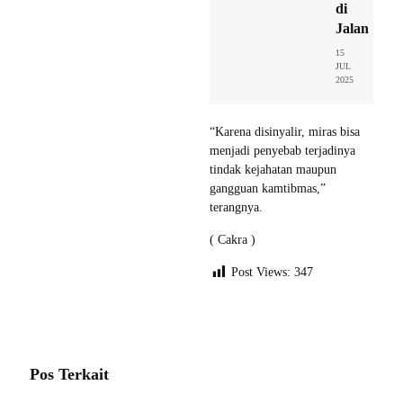
di
Jalan
15
JUL
2025
“Karena disinyalir, miras bisa
menjadi penyebab terjadinya
tindak kejahatan maupun
gangguan kamtibmas,”
terangnya.
( Cakra )
Post Views:
347
Pos Terkait