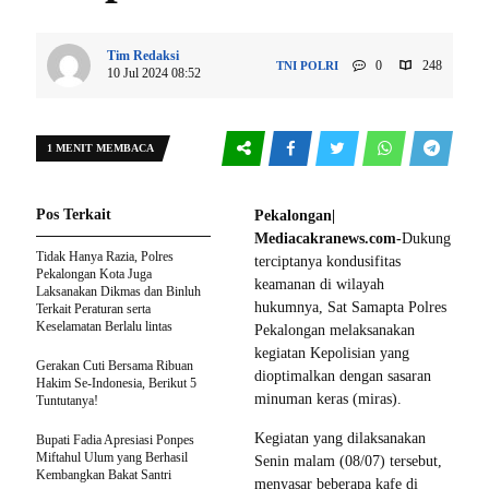
Tim Redaksi
0
248
TNI POLRI
10 Jul 2024 08:52
1 MENIT MEMBACA
Pos Terkait
Pekalongan|
Mediacakranews.com-
Dukung
Tidak Hanya Razia, Polres
terciptanya kondusifitas
Pekalongan Kota Juga
keamanan di wilayah
Laksanakan Dikmas dan Binluh
hukumnya, Sat Samapta Polres
Terkait Peraturan serta
Keselamatan Berlalu lintas
Pekalongan melaksanakan
kegiatan Kepolisian yang
Gerakan Cuti Bersama Ribuan
dioptimalkan dengan sasaran
Hakim Se-Indonesia, Berikut 5
minuman keras (miras).
Tuntutanya!
Kegiatan yang dilaksanakan
Bupati Fadia Apresiasi Ponpes
Miftahul Ulum yang Berhasil
Senin malam (08/07) tersebut,
Kembangkan Bakat Santri
menyasar beberapa kafe di