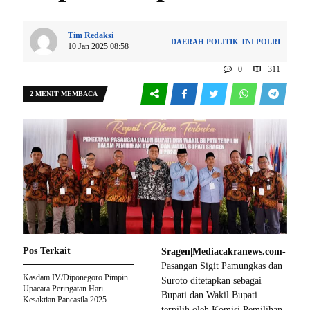
Tim Redaksi
DAERAH
POLITIK
TNI POLRI
10 Jan 2025 08:58
0
311
2 MENIT MEMBACA
Pos Terkait
Sragen|Mediacakranews.com-
Pasangan Sigit Pamungkas dan
Kasdam IV/Diponegoro Pimpin
Suroto ditetapkan sebagai
Upacara Peringatan Hari
Bupati dan Wakil Bupati
Kesaktian Pancasila 2025
terpilih oleh Komisi Pemilihan