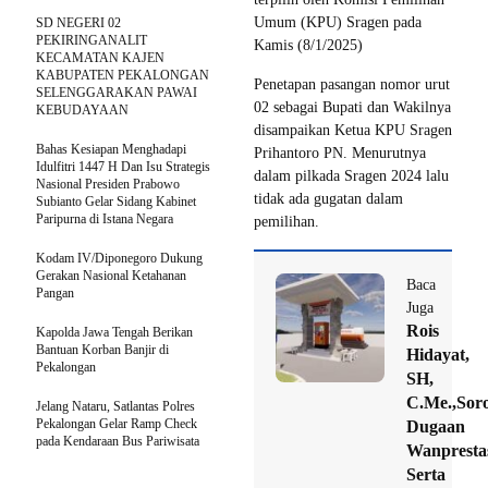
Umum (KPU) Sragen pada
SD NEGERI 02
PEKIRINGANALIT
Kamis (8/1/2025)
KECAMATAN KAJEN
KABUPATEN PEKALONGAN
Penetapan pasangan nomor urut
SELENGGARAKAN PAWAI
02 sebagai Bupati dan Wakilnya
KEBUDAYAAN
disampaikan Ketua KPU Sragen
Bahas Kesiapan Menghadapi
Prihantoro PN. Menurutnya
Idulfitri 1447 H Dan Isu Strategis
dalam pilkada Sragen 2024 lalu
Nasional Presiden Prabowo
tidak ada gugatan dalam
Subianto Gelar Sidang Kabinet
Paripurna di Istana Negara
pemilihan.
Kodam IV/Diponegoro Dukung
Gerakan Nasional Ketahanan
Baca
Pangan
Juga
Rois
Kapolda Jawa Tengah Berikan
Bantuan Korban Banjir di
Hidayat,
Pekalongan
SH,
C.Me.,Soro
Jelang Nataru, Satlantas Polres
Pekalongan Gelar Ramp Check
Dugaan
pada Kendaraan Bus Pariwisata
Wanpresta
Serta