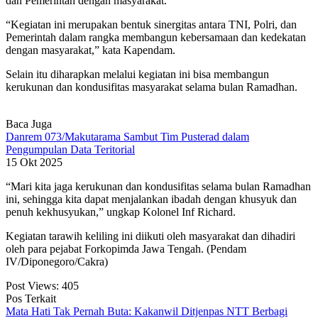
dan Pemerintah dengan masyarakat.
“Kegiatan ini merupakan bentuk sinergitas antara TNI, Polri, dan
Pemerintah dalam rangka membangun kebersamaan dan kedekatan
dengan masyarakat,” kata Kapendam.
Selain itu diharapkan melalui kegiatan ini bisa membangun
kerukunan dan kondusifitas masyarakat selama bulan Ramadhan.
Baca Juga
Danrem 073/Makutarama Sambut Tim Pusterad dalam
Pengumpulan Data Teritorial
15 Okt 2025
“Mari kita jaga kerukunan dan kondusifitas selama bulan Ramadhan
ini, sehingga kita dapat menjalankan ibadah dengan khusyuk dan
penuh kekhusyukan,” ungkap Kolonel Inf Richard.
Kegiatan tarawih keliling ini diikuti oleh masyarakat dan dihadiri
oleh para pejabat Forkopimda Jawa Tengah. (Pendam
IV/Diponegoro/Cakra)
Post Views:
405
Pos Terkait
Mata Hati Tak Pernah Buta: Kakanwil Ditjenpas NTT Berbagi