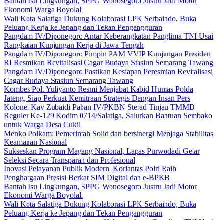
Bantah Isu Lingkungan, SPPG Wonosegoro Justru Jadi Motor
Ekonomi Warga Boyolali
Wali Kota Salatiga Dukung Kolaborasi LPK Serbaindo, Buka
Peluang Kerja ke Jepang dan Tekan Pengangguran
Pangdam IV/Diponegoro Antar Keberangkatan Panglima TNI Usai
Rangkaian Kunjungan Kerja di Jawa Tengah
Pangdam IV/Diponegoro Pimpin PAM VVIP Kunjungan Presiden
RI Resmikan Revitalisasi Cagar Budaya Stasiun Semarang Tawang
Pangdam IV/Diponegoro Pastikan Kesiapan Peresmian Revitalisasi
Cagar Budaya Stasiun Semarang Tawang
Kombes Pol. Yuliyanto Resmi Menjabat Kabid Humas Polda
Jateng, Siap Perkuat Kemitraan Strategis Dengan Insan Pers
Kolonel Kav Zubaidi Paban IV/PKBN Sterad Tinjau TMMD
Reguler Ke-129 Kodim 0714/Salatiga, Salurkan Bantuan Sembako
untuk Warga Desa Cukil
Menko Polkam: Pemerintah Solid dan bersinergi Menjaga Stabilitas
Keamanan Nasional
Sukseskan Program Magang Nasional, Lapas Purwodadi Gelar
Seleksi Secara Transparan dan Profesional
Inovasi Pelayanan Publik Modern, Korlantas Polri Raih
Penghargaan Presisi Berkat SIM Digital dan e-BPKB
Bantah Isu Lingkungan, SPPG Wonosegoro Justru Jadi Motor
Ekonomi Warga Boyolali
Wali Kota Salatiga Dukung Kolaborasi LPK Serbaindo, Buka
Peluang Kerja ke Jepang dan Tekan Pengangguran