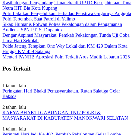
Kasih dengan Penyandang Tunanetra di UPTD Kesejahteraan Tuna
Netra HIT Bia Kota Kupang
Polri Lakukan Penyelidikan Terhadap Peristiwa Gugurnya Anggota
Polri Tertembak Saat Patroli di Yalimo
Sikap Humanis Polwan Polres Pekalongan dalam Pengamanan
Audiensi SPN PT. S. Dupantex
Dengar Aspirasi Masyarakat, Pemkab Pekalongan Tunda Uji Coba
Lima Hari Sekolah
Polda Jateng Terapkan One Way Lokal dari KM 429 Dalam Kota
Hingga KM 459 Salatiga
Menteri PANRB Apresiasi Polri Terkait Arus Mudik Lebaran 2025
Pos Terkait
1 tahun lalu
Peringatan Hari Bhakti Pemasyarakatan, Rutan Salatiga Gelar
Baksos
2 tahun lalu
KARYA BHAKTI GABUNGAN TNI / POLRI &
MASYARAKAT DI KABUPATEN MANOKWARI SELATAN
1 tahun lalu
Peringati Hari Jadi Ke 402, Pemkab Pekalongan Gelar Lomba