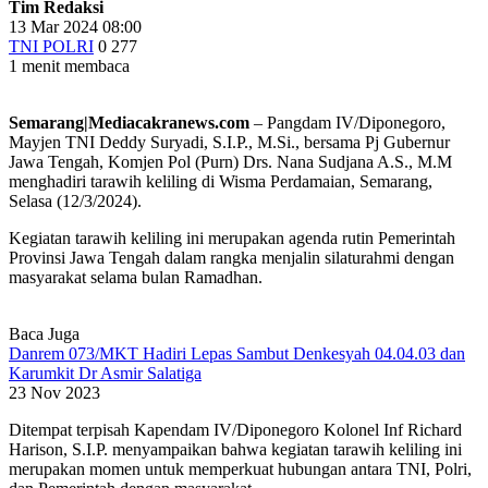
Tim Redaksi
13 Mar 2024 08:00
TNI POLRI
0
277
1 menit membaca
Semarang|Mediacakranews.com
– Pangdam IV/Diponegoro,
Mayjen TNI Deddy Suryadi, S.I.P., M.Si., bersama Pj Gubernur
Jawa Tengah, Komjen Pol (Purn) Drs. Nana Sudjana A.S., M.M
menghadiri tarawih keliling di Wisma Perdamaian, Semarang,
Selasa (12/3/2024).
Kegiatan tarawih keliling ini merupakan agenda rutin Pemerintah
Provinsi Jawa Tengah dalam rangka menjalin silaturahmi dengan
masyarakat selama bulan Ramadhan.
Baca Juga
Danrem 073/MKT Hadiri Lepas Sambut Denkesyah 04.04.03 dan
Karumkit Dr Asmir Salatiga
23 Nov 2023
Ditempat terpisah Kapendam IV/Diponegoro Kolonel Inf Richard
Harison, S.I.P. menyampaikan bahwa kegiatan tarawih keliling ini
merupakan momen untuk memperkuat hubungan antara TNI, Polri,