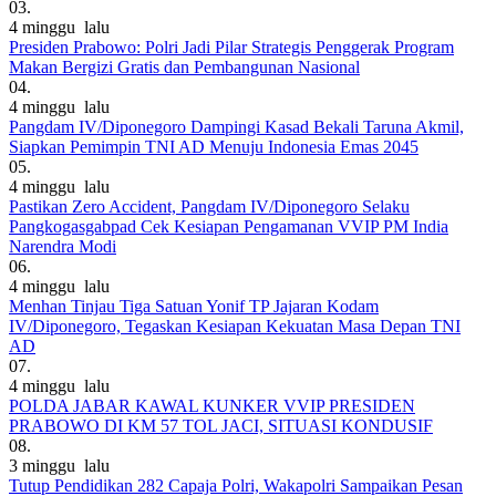
03.
4 minggu lalu
Presiden Prabowo: Polri Jadi Pilar Strategis Penggerak Program
Makan Bergizi Gratis dan Pembangunan Nasional
04.
4 minggu lalu
Pangdam IV/Diponegoro Dampingi Kasad Bekali Taruna Akmil,
Siapkan Pemimpin TNI AD Menuju Indonesia Emas 2045
05.
4 minggu lalu
Pastikan Zero Accident, Pangdam IV/Diponegoro Selaku
Pangkogasgabpad Cek Kesiapan Pengamanan VVIP PM India
Narendra Modi
06.
4 minggu lalu
Menhan Tinjau Tiga Satuan Yonif TP Jajaran Kodam
IV/Diponegoro, Tegaskan Kesiapan Kekuatan Masa Depan TNI
AD
07.
4 minggu lalu
POLDA JABAR KAWAL KUNKER VVIP PRESIDEN
PRABOWO DI KM 57 TOL JACI, SITUASI KONDUSIF
08.
3 minggu lalu
Tutup Pendidikan 282 Capaja Polri, Wakapolri Sampaikan Pesan