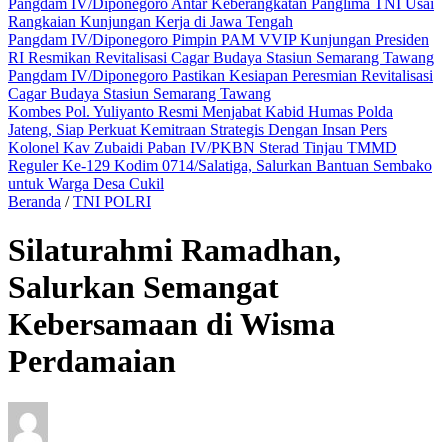
Pangdam IV/Diponegoro Antar Keberangkatan Panglima TNI Usai
Rangkaian Kunjungan Kerja di Jawa Tengah
Pangdam IV/Diponegoro Pimpin PAM VVIP Kunjungan Presiden
RI Resmikan Revitalisasi Cagar Budaya Stasiun Semarang Tawang
Pangdam IV/Diponegoro Pastikan Kesiapan Peresmian Revitalisasi
Cagar Budaya Stasiun Semarang Tawang
Kombes Pol. Yuliyanto Resmi Menjabat Kabid Humas Polda
Jateng, Siap Perkuat Kemitraan Strategis Dengan Insan Pers
Kolonel Kav Zubaidi Paban IV/PKBN Sterad Tinjau TMMD
Reguler Ke-129 Kodim 0714/Salatiga, Salurkan Bantuan Sembako
untuk Warga Desa Cukil
Beranda
/
TNI POLRI
Silaturahmi Ramadhan,
Salurkan Semangat
Kebersamaan di Wisma
Perdamaian