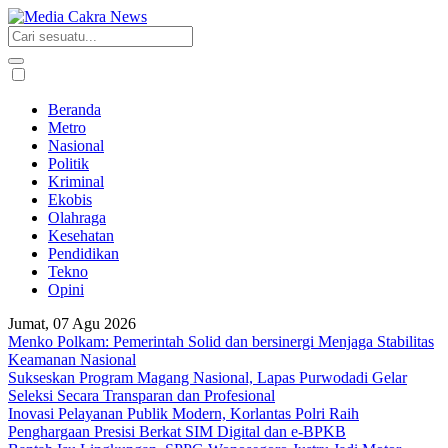
Beranda
Metro
Nasional
Politik
Kriminal
Ekobis
Olahraga
Kesehatan
Pendidikan
Tekno
Opini
Jumat, 07 Agu 2026
Menko Polkam: Pemerintah Solid dan bersinergi Menjaga Stabilitas
Keamanan Nasional
Sukseskan Program Magang Nasional, Lapas Purwodadi Gelar
Seleksi Secara Transparan dan Profesional
Inovasi Pelayanan Publik Modern, Korlantas Polri Raih
Penghargaan Presisi Berkat SIM Digital dan e-BPKB