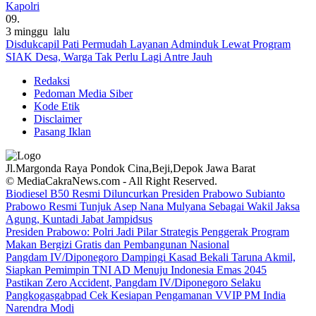
Kapolri
09.
3 minggu lalu
Disdukcapil Pati Permudah Layanan Adminduk Lewat Program
SIAK Desa, Warga Tak Perlu Lagi Antre Jauh
Redaksi
Pedoman Media Siber
Kode Etik
Disclaimer
Pasang Iklan
Jl.Margonda Raya Pondok Cina,Beji,Depok Jawa Barat
© MediaCakraNews.com - All Right Reserved.
Biodiesel B50 Resmi Diluncurkan Presiden Prabowo Subianto
Prabowo Resmi Tunjuk Asep Nana Mulyana Sebagai Wakil Jaksa
Agung, Kuntadi Jabat Jampidsus
Presiden Prabowo: Polri Jadi Pilar Strategis Penggerak Program
Makan Bergizi Gratis dan Pembangunan Nasional
Pangdam IV/Diponegoro Dampingi Kasad Bekali Taruna Akmil,
Siapkan Pemimpin TNI AD Menuju Indonesia Emas 2045
Pastikan Zero Accident, Pangdam IV/Diponegoro Selaku
Pangkogasgabpad Cek Kesiapan Pengamanan VVIP PM India
Narendra Modi