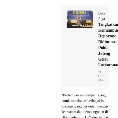
Baca
Juga
Tingkatka
Kemampu
Reportase,
Bidhumas
Polda
Jateng
Gelar
Latkatpua
13
FEB
2025
“Pertemuan ini menjadi ajang
untuk membahas berbagai isu
strategis yang berkaitan dengan
keamanan dan pembangunan di
DIY. Gubernur DIY pun sangat