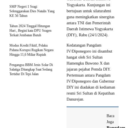
Yogyakarta. Kunjungan ini
SMP Negeri 1 Sragi
bertujuan untuk silaturahmi
Selenggarakan Dies Natalis Yang
KE 56 Tahun
guna meningkatkan sinergitas
antara TNI dan Pemerintah
Tahun 2024 Tinggal Hitungan
Daerah Istimewa Yogyakarta
Hari , Begini kata DPU Sragen
(DIY), Rabu (24/1/2024).
Terkait Jembatan Butuh
Kedatangan Pangdam
Modus Kredit Fiktif, Pelaku
Pidana Korupsi Rugikan Negara
IV/Diponegoro ini disambut
Hingga 11,6 Miliar Rupiah
hangat oleh Sri Sultan
Hamengku Buwono X dan
Pengangsu BBM Jenis Solar Di
jajaran pejabat Pemda DIY.
Salatiga Ditangkap Saat Sedang
Tertidur Di Tepi Jalan
Pertemuan antara Pangdam
IV/Diponegoro dan Gubernur
DIY ini diadakan di kediaman
resmi Sri Sultan di Kepatihan
Danurejan.
Baca
Juga
Pangdam