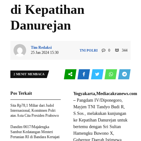
di Kepatihan
Danurejan
Tim Redaksi
0
344
TNI POLRI
25 Jan 2024 15:30
2 MENIT MEMBACA
Pos Terkait
Yogyakarta,Mediacakranews.com
–
Pangdam IV/Diponegoro,
Sita Rp78,1 Miliar dari Judol
Mayjen TNI Tandyo Budi R,
Internasional, Komitmen Polri
S.Sos., melakukan kunjungan
atas Asta Cita Presiden Prabowo
ke Kepatihan Danurejan untuk
bertemu dengan Sri Sultan
Dandim 0617/Majalengka
Sambut Kedatangan Menteri
Hamengku Buwono X,
Pertanian RI di Bandara Kertajati
Gubernur Daerah Istimewa