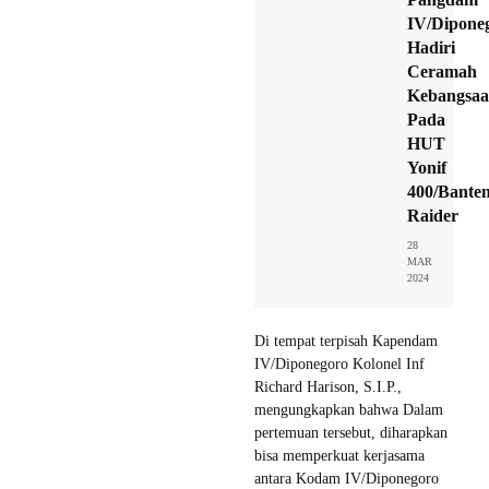
IV/Dipone
Hadiri
Ceramah
Kebangsa
Pada
HUT
Yonif
400/Bante
Raider
28
MAR
2024
Di tempat terpisah Kapendam
IV/Diponegoro Kolonel Inf
Richard Harison, S.I.P.,
mengungkapkan bahwa Dalam
pertemuan tersebut, diharapkan
bisa memperkuat kerjasama
antara Kodam IV/Diponegoro