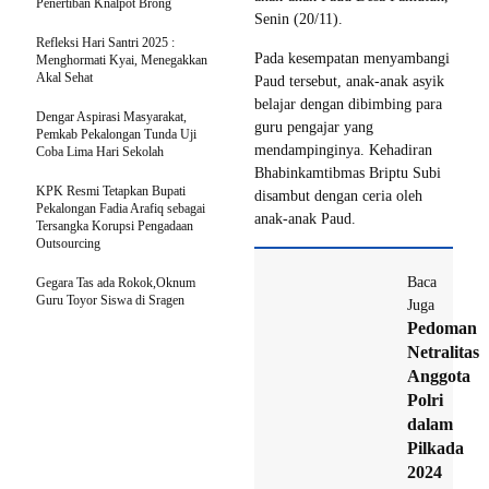
Penertiban Knalpot Brong
Senin (20/11).
Refleksi Hari Santri 2025 :
Pada kesempatan menyambangi
Menghormati Kyai, Menegakkan
Akal Sehat
Paud tersebut, anak-anak asyik
belajar dengan dibimbing para
Dengar Aspirasi Masyarakat,
guru pengajar yang
Pemkab Pekalongan Tunda Uji
mendampinginya. Kehadiran
Coba Lima Hari Sekolah
Bhabinkamtibmas Briptu Subi
KPK Resmi Tetapkan Bupati
disambut dengan ceria oleh
Pekalongan Fadia Arafiq sebagai
anak-anak Paud.
Tersangka Korupsi Pengadaan
Outsourcing
Baca
Gegara Tas ada Rokok,Oknum
Guru Toyor Siswa di Sragen
Juga
Pedoman
Netralitas
Anggota
Polri
dalam
Pilkada
2024