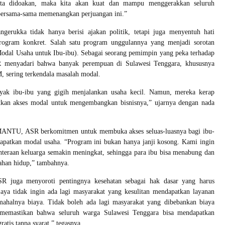
ita didoakan, maka kita akan kuat dan mampu menggerakkan seluruh
bersama-sama memenangkan perjuangan ini.”
gerukka tidak hanya berisi ajakan politik, tetapi juga menyentuh hati
rogram konkret. Salah satu program unggulannya yang menjadi sorotan
al Usaha untuk Ibu-ibu). Sebagai seorang pemimpin yang peka terhadap
SR menyadari bahwa banyak perempuan di Sulawesi Tenggara, khususnya
 sering terkendala masalah modal.
yak ibu-ibu yang gigih menjalankan usaha kecil. Namun, mereka kerap
tkan akses modal untuk mengembangkan bisnisnya,” ujarnya dengan nada
MANTU, ASR berkomitmen untuk membuka akses seluas-luasnya bagi ibu-
dapatkan modal usaha. “Program ini bukan hanya janji kosong. Kami ingin
hteraan keluarga semakin meningkat, sehingga para ibu bisa menabung dan
ahan hidup,” tambahnya.
SR juga menyoroti pentingnya kesehatan sebagai hak dasar yang harus
Saya tidak ingin ada lagi masyarakat yang kesulitan mendapatkan layanan
mahalnya biaya. Tidak boleh ada lagi masyarakat yang dibebankan biaya
memastikan bahwa seluruh warga Sulawesi Tenggara bisa mendapatkan
ratis tanpa syarat,” tegasnya.