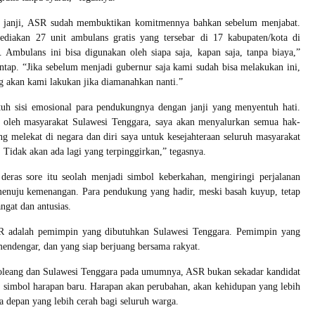
r janji, ASR sudah membuktikan komitmennya bahkan sebelum menjabat.
diakan 27 unit ambulans gratis yang tersebar di 17 kabupaten/kota di
 Ambulans ini bisa digunakan oleh siapa saja, kapan saja, tanpa biaya,”
tap. “Jika sebelum menjadi gubernur saja kami sudah bisa melakukan ini,
 akan kami lakukan jika diamanahkan nanti.”
h sisi emosional para pendukungnya dengan janji yang menyentuh hati.
 oleh masyarakat Sulawesi Tenggara, saya akan menyalurkan semua hak-
g melekat di negara dan diri saya untuk kesejahteraan seluruh masyarakat
 Tidak akan ada lagi yang terpinggirkan,” tegasnya.
deras sore itu seolah menjadi simbol keberkahan, mengiringi perjalanan
nuju kemenangan. Para pendukung yang hadir, meski basah kuyup, tetap
ngat dan antusias.
R adalah pemimpin yang dibutuhkan Sulawesi Tenggara. Pemimpin yang
endengar, dan yang siap berjuang bersama rakyat.
oleang dan Sulawesi Tenggara pada umumnya, ASR bukan sekadar kandidat
h simbol harapan baru. Harapan akan perubahan, akan kehidupan yang lebih
a depan yang lebih cerah bagi seluruh warga.