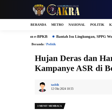
BERANDA
METRO
NASIONAL
POLITIK
K
al dan e-BPKB
Bantah Isu Lingkungan, SPPG Wonosegoro Justr
Beranda
/
Politik
Hujan Deras dan H
Kampanye ASR di 
tasbih
12 Okt 2024 18:55
3 MENIT MEMBACA