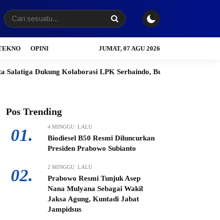
TEKNO
OPINI
JUMAT, 07 AGU 2026
ung Kolaborasi LPK Serbaindo, Buka Peluang Kerja ke Jepang dan
Pos Trending
4 MINGGU LALU
01.
Biodiesel B50 Resmi Diluncurkan
Presiden Prabowo Subianto
2 MINGGU LALU
02.
Prabowo Resmi Tunjuk Asep
Nana Mulyana Sebagai Wakil
Jaksa Agung, Kuntadi Jabat
Jampidsus