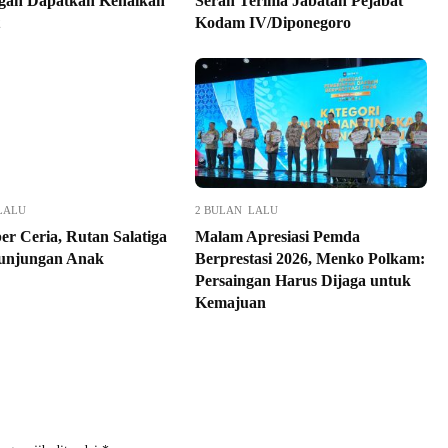
gan Dapatkan Kenaikan
Serah Terima Jabatan Pejabat
Kodam IV/Diponegoro
LALU
2 BULAN LALU
er Ceria, Rutan Salatiga
Malam Apresiasi Pemda
unjungan Anak
Berprestasi 2026, Menko Polkam:
Persaingan Harus Dijaga untuk
Kemajuan