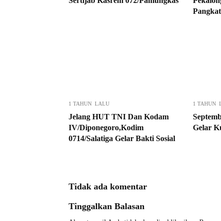
Sertijab Kasrem 072/Pamungkas
Pekalon
Pangkat
1 TAHUN LALU
1 TAHUN 
Jelang HUT TNI Dan Kodam
Septemb
IV/Diponegoro,Kodim
Gelar K
0714/Salatiga Gelar Bakti Sosial
Tidak ada komentar
Tinggalkan Balasan