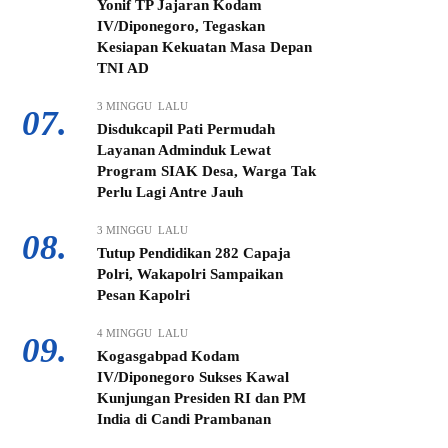
Yonif TP Jajaran Kodam
IV/Diponegoro, Tegaskan
Kesiapan Kekuatan Masa Depan
TNI AD
3 MINGGU LALU
07.
Disdukcapil Pati Permudah
Layanan Adminduk Lewat
Program SIAK Desa, Warga Tak
Perlu Lagi Antre Jauh
3 MINGGU LALU
08.
Tutup Pendidikan 282 Capaja
Polri, Wakapolri Sampaikan
Pesan Kapolri
4 MINGGU LALU
09.
Kogasgabpad Kodam
IV/Diponegoro Sukses Kawal
Kunjungan Presiden RI dan PM
India di Candi Prambanan