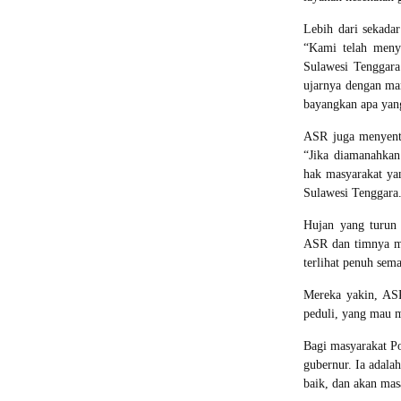
Lebih dari sekada
“Kami telah menye
Sulawesi Tenggara.
ujarnya dengan man
bayangkan apa yang
ASR juga menyentu
“Jika diamanahkan
hak masyarakat yan
Sulawesi Tenggara.
Hujan yang turun 
ASR dan timnya me
terlihat penuh sema
Mereka yakin, AS
peduli, yang mau m
Bagi masyarakat P
gubernur. Ia adala
baik, dan akan mas