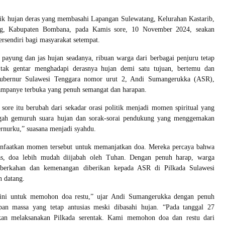
ik hujan deras yang membasahi Lapangan Sulewatang, Kelurahan Kastarib,
g, Kabupaten Bombana, pada Kamis sore, 10 November 2024, seakan
sendiri bagi masyarakat setempat.
payung dan jas hujan seadanya, ribuan warga dari berbagai penjuru tetap
 tak gentar menghadapi derasnya hujan demi satu tujuan, bertemu dan
bernur Sulawesi Tenggara nomor urut 2, Andi Sumangerukka (ASR),
ampanye terbuka yang penuh semangat dan harapan.
ore itu berubah dari sekadar orasi politik menjadi momen spiritual yang
gah gemuruh suara hujan dan sorak-sorai pendukung yang menggemakan
rnurku,” suasana menjadi syahdu.
nfaatkan momen tersebut untuk memanjatkan doa. Mereka percaya bahwa
ras, doa lebih mudah diijabah oleh Tuhan. Dengan penuh harap, warga
erkahan dan kemenangan diberikan kepada ASR di Pilkada Sulawesi
n datang.
sini untuk memohon doa restu,” ujar Andi Sumangerukka dengan penuh
pan massa yang tetap antusias meski dibasahi hujan. “Pada tanggal 27
kan melaksanakan Pilkada serentak. Kami memohon doa dan restu dari