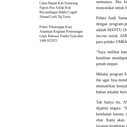
semuanya. Jika k
Calon Bupati Kab Semarang
Ngesti-Nur Arifah Kok
masyarakat untuk 
Bersandingan Baliho Cagub
Ahmad Lutfi-Taj Yasin
Pidato Andi Suman
dengan program-p
Polres Pekalongan Kota
adalah MANTU (Mod
Amankan Kegiatan Pemotongan
isu-isu sosial, A
Lopis Raksasa Tradisi Syawalan
1446 H/2025
para pelaku UMKM,
“Saya melihat ban
kesulitan mendapa
penuh empati.
Melalui program 
ibu agar bisa men
memastikan keseja
bukan sekadar bert
Tak hanya itu, A
dijamin negara. “
kesehatan karena 
obat. Kami akan 
layanan kesehatan g