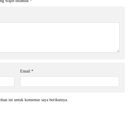
ng wajib ditandai
*
Email
*
mban ini untuk komentar saya berikutnya.