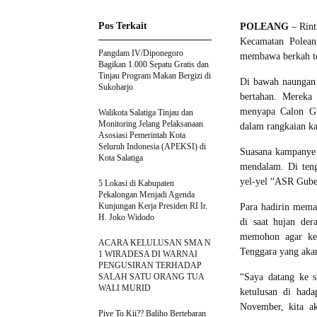
Pos Terkait
POLEANG
– Rint
Kecamatan Polean
Pangdam IV/Diponegoro
membawa berkah ter
Bagikan 1.000 Sepatu Gratis dan
Tinjau Program Makan Bergizi di
Di bawah naungan 
Sukoharjo
bertahan. Mereka
menyapa Calon Gu
Walikota Salatiga Tinjau dan
Monitoring Jelang Pelaksanaan
dalam rangkaian k
Asosiasi Pemerintah Kota
Seluruh Indonesia (APEKSI) di
Suasana kampanye s
Kota Salatiga
mendalam. Di ten
yel-yel “ASR Gube
5 Lokasi di Kabupaten
Pekalongan Menjadi Agenda
Kunjungan Kerja Presiden RI Ir.
Para hadirin mema
H. Joko Widodo
di saat hujan de
memohon agar keb
ACARA KELULUSAN SMA N
Tenggara yang aka
1 WIRADESA DI WARNAI
PENGUSIRAN TERHADAP
SALAH SATU ORANG TUA
“Saya datang ke 
WALI MURID
ketulusan di hada
November, kita a
Piye To Kii?? Baliho Bertebaran