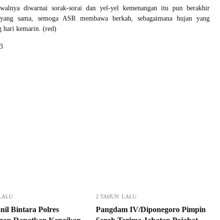
alnya diwarnai sorak-sorai dan yel-yel kemenangan itu pun berakhir
 yang sama, semoga ASR membawa berkah, sebagaimana hujan yang
hari kemarin. (red)
3
LALU
2 TAHUN LALU
nil Bintara Polres
Pangdam IV/Diponegoro Pimpin