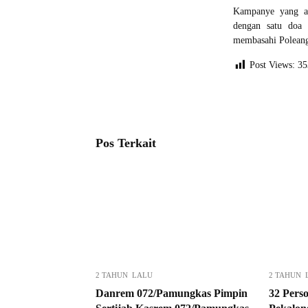
Kampanye yang aw
dengan satu doa
membasahi Poleang 
Post Views:
35
Pos Terkait
2 TAHUN LALU
2 TAHUN 
Danrem 072/Pamungkas Pimpin
32 Perso