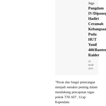
Juga
Pangdam
IV/Dipone
Hadiri
Ceramah
Kebangsa
Pada
HUT
Yonif
400/Bante
Raider
28
MAR
2024
“Peran dan fungsi penerangan
menjadi semakin penting dalam
mendukung pencapaian tugas
pokok TNI AD”, Ucap
Kapendam.