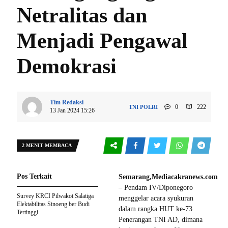
Netralitas dan
Menjadi Pengawal
Demokrasi
Tim Redaksi
0
222
TNI POLRI
13 Jan 2024 15:26
2 MENIT MEMBACA
Pos Terkait
Semarang,Mediacakranews.com
– Pendam IV/Diponegoro
Survey KRCI Pilwakot Salatiga
menggelar acara syukuran
Elektabilitas Sinoeng ber Budi
dalam rangka HUT ke-73
Tertinggi
Penerangan TNI AD, dimana