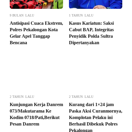
9 BULAN LALU
1 TAHUN LALU
Antisipasi Cuaca Ekstrem,
Kasus Kariatun: Saksi
Polres Pekalongan Kota
Cabut BAP, Integritas
Gelar Apel Tanggap
Penyidik Polda Sultra
Bencana
Dipertanyakan
2 TAHUN LALU
2 TAHUN LALU
Kunjungan Kerja Danrem
Kurang dari 1×24 jam
073/Makutarama Ke
Paska Aksi Curanmornya,
Kodim 0718/Pati,Berikut
Komplotan Pelaku ini
Pesan Danrem
Berhasil Dibekuk Polres
Pekalongan