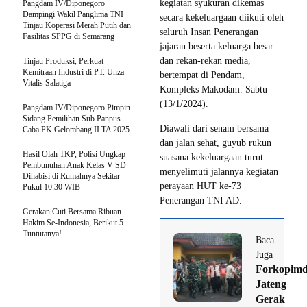
kegiatan syukuran dikemas
Pangdam IV/Diponegoro
Dampingi Wakil Panglima TNI
secara kekeluargaan diikuti oleh
Tinjau Koperasi Merah Putih dan
seluruh Insan Penerangan
Fasilitas SPPG di Semarang
jajaran beserta keluarga besar
dan rekan-rekan media,
Tinjau Produksi, Perkuat
Kemitraan Industri di PT. Unza
bertempat di Pendam,
Vitalis Salatiga
Kompleks Makodam. Sabtu
(13/1/2024).
Pangdam IV/Diponegoro Pimpin
Sidang Pemilihan Sub Panpus
Diawali dari senam bersama
Caba PK Gelombang II TA 2025
dan jalan sehat, guyub rukun
Hasil Olah TKP, Polisi Ungkap
suasana kekeluargaan turut
Pembunuhan Anak Kelas V SD
menyelimuti jalannya kegiatan
Dihabisi di Rumahnya Sekitar
perayaan HUT ke-73
Pukul 10.30 WIB
Penerangan TNI AD.
Gerakan Cuti Bersama Ribuan
Hakim Se-Indonesia, Berikut 5
Tuntutanya!
Baca
Juga
Forkopim
Jateng
Gerak