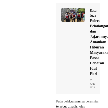
Baca
Juga
Polres
Pekalonga
dan
Jajaranny
Amankan
Hiburan
Masyaraka
Pasca
Lebaran
Idul
Fitri
03
APR
2025
Pada pelaksanaannya peresmian
tersebut dihadiri oleh