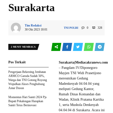
Surakarta
Tim Redaksi
0
328
TNI POLRI
30 Okt 2023 18:01
2 MENIT MEMBACA
Pos Terkait
Surakarta|Mediacakranews.com
– Pangdam IV/Diponegoro
Pengerjaan Bekesting Jembatan
Mayjen TNI Widi Prasetijono
ARMCO Garuda Sudah 50%,
meresmikan Gedung
Warga dan TNI Gotong Royong
Madenkesyah 04.04.04 yang
Wujudkan Akses Penghubung
Antar Dusun
meliputi Gedung Kantor,
Rumah Dinas Komandan dan
Momentun Hari Santri 2024 Pjs
Wadan, Klinik Pratama Kartika
Bupati Pekalongan Harapkan
1, serta Mushola Denkesyah
Santri Terus Berinovasi
04.04.04 di Surakarta. Acara ini