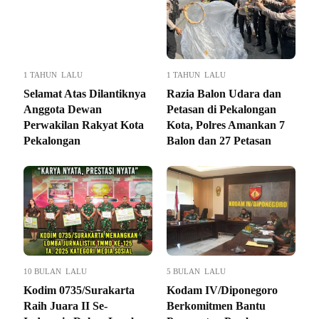
1 TAHUN LALU
1 TAHUN LALU
Selamat Atas Dilantiknya
Razia Balon Udara dan
Anggota Dewan
Petasan di Pekalongan
Perwakilan Rakyat Kota
Kota, Polres Amankan 7
Pekalongan
Balon dan 27 Petasan
10 BULAN LALU
5 BULAN LALU
Kodim 0735/Surakarta
Kodam IV/Diponegoro
Raih Juara II Se-
Berkomitmen Bantu