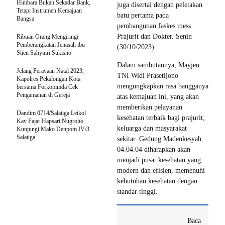
Himbara Bukan Sekadar Bank,
juga disertai dengan peletakan
Tetapi Instrumen Kemajuan
batu pertama pada
Bangsa
pembangunan faskes mess
Prajurit dan Dokter. Senin
Ribuan Orang Mengiringi
Pemberangkatan Jenasah ibu
(30/10/2023)
Stien Sahyutri Sukisno
Dalam sambutannya, Mayjen
Jelang Perayaan Natal 2023,
TNI Widi Prasetijono
Kapolres Pekalongan Kota
mengungkapkan rasa bangganya
bersama Forkopimda Cek
Pengamanan di Gereja
atas kemajuan ini, yang akan
memberikan pelayanan
Dandim 0714/Salatiga Letkol
kesehatan terbaik bagi prajurit,
Kav Fajar Hapsari Nugroho
keluarga dan masyarakat
Kunjungi Mako Denpom IV/3
Salatiga
sekitar. Gedung Madenkesyah
04.04.04 diharapkan akan
menjadi pusat kesehatan yang
modern dan efisien, memenuhi
kebutuhan kesehatan dengan
standar tinggi.
Baca