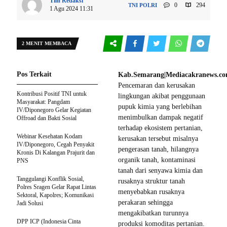
Tim Redaksi
0
294
TNI POLRI
1 Agu 2024 11:31
2 MENIT MEMBACA
Pos Terkait
Kab.Semarang|Mediacakranews.co
Pencemaran dan kerusakan
Kontribusi Positif TNI untuk
lingkungan akibat penggunaan
Masyarakat: Pangdam
pupuk kimia yang berlebihan
IV/Diponegoro Gelar Kegiatan
menimbulkan dampak negatif
Offroad dan Bakti Sosial
terhadap ekosistem pertanian,
Webinar Kesehatan Kodam
kerusakan tersebut misalnya
IV/Diponegoro, Cegah Penyakit
pengerasan tanah, hilangnya
Kronis Di Kalangan Prajurit dan
organik tanah, kontaminasi
PNS
tanah dari senyawa kimia dan
Tanggulangi Konflik Sosial,
rusaknya struktur tanah
Polres Sragen Gelar Rapat Lintas
menyebabkan rusaknya
Sektoral, Kapolres; Komunikasi
perakaran sehingga
Jadi Solusi
mengakibatkan turunnya
DPP ICP (Indonesia Cinta
produksi komoditas pertanian.