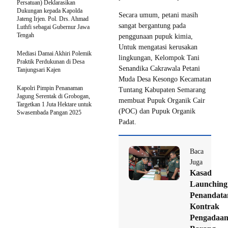
Persatuan) Deklarasikan
Dukungan kepada Kapolda
Secara umum, petani masih
Jateng Irjen. Pol. Drs. Ahmad
sangat bergantung pada
Luthfi sebagai Gubernur Jawa
Tengah
penggunaan pupuk kimia,
Untuk mengatasi kerusakan
Mediasi Damai Akhiri Polemik
lingkungan, Kelompok Tani
Praktik Perdukunan di Desa
Senandika Cakrawala Petani
Tanjungsari Kajen
Muda Desa Kesongo Kecamatan
Kapolri Pimpin Penanaman
Tuntang Kabupaten Semarang
Jagung Serentak di Grobogan,
membuat Pupuk Organik Cair
Targetkan 1 Juta Hektare untuk
(POC) dan Pupuk Organik
Swasembada Pangan 2025
Padat.
Baca
Juga
Kasad
Launching
Penandata
Kontrak
Pengadaa