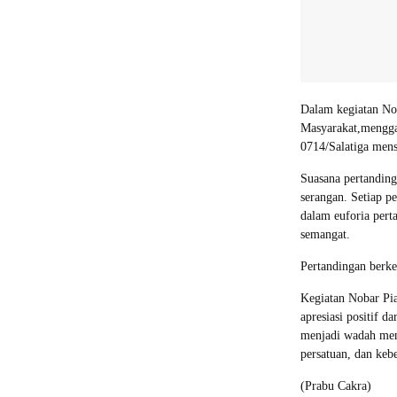
Dalam kegiatan Nob
Masyarakat,mengga
0714/Salatiga mens
Suasana pertandin
serangan. Setiap p
dalam euforia pert
semangat.
Pertandingan berk
Kegiatan Nobar Pia
apresiasi positif d
menjadi wadah mem
persatuan, dan keb
(Prabu Cakra)