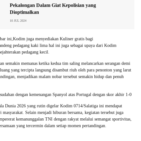
Pekalongan Dalam Giat Kepolisian yang
Dioptimalkan
10 JUL 2024
ar ini,Kodim juga menyediakan Kuliner gratis bagi
ndeng pedagang kaki lima hal ini juga sebagai upaya dari Kodim
ejahterakan pedagang kecil.
gan semakin memanas ketika kedua tim saling melancarkan serangan demi
eluang yang tercipta langsung disambut riuh oleh para penonton yang larut
andingan, menjadikan malam nobar tersebut semakin hidup dan penuh
esudahan dengan kemenangan Spanyol atas Portugal dengan skor akhir 1-0
la Dunia 2026 yang rutin digelar Kodim 0714/Salatiga ini mendapat
ari masyarakat. Selain menjadi hiburan bersama, kegiatan tersebut juga
pererat kemanunggalan TNI dengan rakyat melalui semangat sportivitas,
ersamaan yang tercermin dalam setiap momen pertandingan.