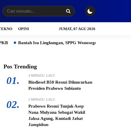
TEKNO
OPINI
JUMAT, 07 AGU 2026
u Lingkungan, SPPG Wonosegoro Justru Jadi Motor Ekonomi Warga
Pos Trending
4 MINGGU LALU
01.
Biodiesel B50 Resmi Diluncurkan
Presiden Prabowo Subianto
2 MINGGU LALU
02.
Prabowo Resmi Tunjuk Asep
Nana Mulyana Sebagai Wakil
Jaksa Agung, Kuntadi Jabat
Jampidsus