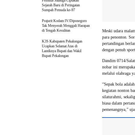
Pemuda Salatiga Ciptakan
Sejarah Baru di Peringatan
Sumpah Pemuda ke-97
Prajurit Kodam IV/Diponegoro
Tak Menyerah Menggali Harapan
di Tengah Kesulitan
Meski udara malam 
para penonton. Sor
K3S Kabupaten Pekalongan
pertandingan berl
Ucapkan Selamat Atas di
dengan penuh sport
Lantiknya Bupati dan Wakil
Bupati Pekalongan
Dandim 0714/Salat
nobar ini merupaka
melalui olahraga y
“Sepak bola adala
kegiatan nonton b
silaturahmi, sekal
biasa dalam pertan
pemenangnya,” uja