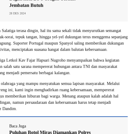
Jembatan Butuh
28 DES 2024
Salatiga terasa dingin, hal itu sama sekali tidak menyurutkan semangat
ak-sorai, tepuk tangan, hingga yel-yel dukungan terus menggema sepanjang
angsung. Suporter Portugal maupun Spanyol saling memberikan dukungan
ivitas, menciptakan suasana hangat dalam balutan kebersamaan.
iga Letkol Kav Fajar Hapsari Nugroho menyampaikan bahwa kegiatan
n salah satu sarana mempererat hubungan antara TNI dan masyarakat
ang menjadi pemersatu berbagai kalangan.
h olahraga yang mampu menyatukan semua lapisan masyarakat. Melalui
areng ini, kami ingin menghadirkan ruang kebersamaan, mempererat
igus memberikan hiburan bagi warga. Menang ataupun kalah adalah hal
dingan, namun persaudaraan dan kebersamaan harus tetap menjadi
r Dandim.
Baca Juga
Puluhan Botol Miras Diamankan Polres