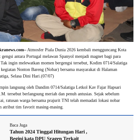
akranews.com–
Atmosfer Piala Dunia 2026 kembali mengguncang Kota
at gengsi antara Portugal melawan Spanyol menjadi magnet bagi para
. Tak ingin melewatkan momen bergengsi tersebut, Kodim 0714/Salatiga
 kegiatan Nonton Bareng (Nobar) bersama masyarakat di Halaman
iga, Selasa Dini Hari.(07/07)
mpin langsung oleh Dandim 0714/Salatiga Letkol Kav Fajar Hapsari
.M. tersebut berlangsung meriah dan penuh antusias. Sejak sebelum
ai, ratusan warga bersama prajurit TNI telah memadati lokasi nobar
atribut tim favorit masing-masing.
Baca Juga
Tahun 2024 Tinggal Hitungan Hari ,
Begini kata DPU Sragen Terkait