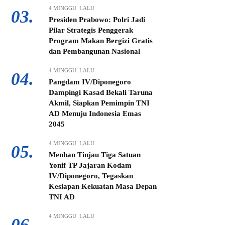
4 MINGGU LALU
03.
Presiden Prabowo: Polri Jadi
Pilar Strategis Penggerak
Program Makan Bergizi Gratis
dan Pembangunan Nasional
4 MINGGU LALU
04.
Pangdam IV/Diponegoro
Dampingi Kasad Bekali Taruna
Akmil, Siapkan Pemimpin TNI
AD Menuju Indonesia Emas
2045
4 MINGGU LALU
05.
Menhan Tinjau Tiga Satuan
Yonif TP Jajaran Kodam
IV/Diponegoro, Tegaskan
Kesiapan Kekuatan Masa Depan
TNI AD
4 MINGGU LALU
06.