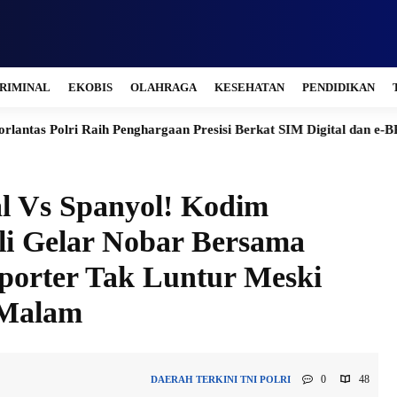
RIMINAL
EKOBIS
OLAHRAGA
KESEHATAN
PENDIDIKAN
 Penghargaan Presisi Berkat SIM Digital dan e-BPKB
Bantah Is
al Vs Spanyol! Kodim
li Gelar Nobar Bersama
porter Tak Luntur Meski
 Malam
0
48
DAERAH
TERKINI
TNI POLRI