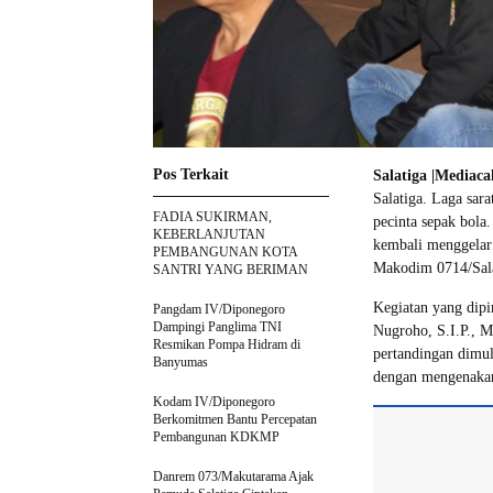
Pos Terkait
Salatiga |Mediac
Salatiga. Laga sar
FADIA SUKIRMAN,
pecinta sepak bola
KEBERLANJUTAN
kembali menggelar
PEMBANGUNAN KOTA
Makodim 0714/Salat
SANTRI YANG BERIMAN
Kegiatan yang dipi
Pangdam IV/Diponegoro
Dampingi Panglima TNI
Nugroho, S.I.P., M
Resmikan Pompa Hidram di
pertandingan dimul
Banyumas
dengan mengenakan 
Kodam IV/Diponegoro
Berkomitmen Bantu Percepatan
Pembangunan KDKMP
Danrem 073/Makutarama Ajak