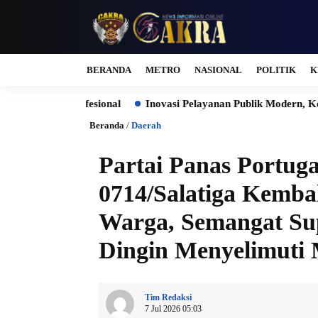
BERANDA
METRO
NASIONAL
POLITIK
K
sional
Inovasi Pelayanan Publik Modern, Korlantas Polri Raih
Beranda
/
Daerah
Partai Panas Portug
0714/Salatiga Kemba
Warga, Semangat Su
Dingin Menyelimuti
Tim Redaksi
7 Jul 2026 05:03