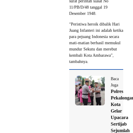
surat perintah siasat No
11/PB/D/48 tanggal 19
Desember 1948.
“Peristiwa heroik dibalik Hari
Juang Infanteri ini adalah ketika
para pejuang Indonesia secara
mati-matian berhasil memukul
mundur Sekutu dan merebut
kembali Kota Ambarawa”,
tambahnya.
Baca
Juga
Polres
Pekalonga
Kota
Gelar
Upacara
Sertijab
Sejumlah