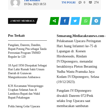
Tim Redaksi
0
274
TNI POLRI
19 Des 2023 18:53
2 MENIT MEMBACA
Pos Terkait
Semarang,Mediacakranews.com
–
Pelaksanaan Upacara Peringatan
Pangdam, Danrem, Dandim,
Hari Juang Infanteri ke-75 di
Bupati Potong Pita sebagai Tanda
Lapangan dr. Koesen
Peresmian Program TMMD
Hirohoesodo, Rindam
Reguler ke 120
IV/Diponegoro, menandai
18 April 1956 Disepakati Sebagai
berakhirnya Pleton Beranting
Hari Lahir Rumah Sakit Umum
Yudha Wastu Pramuka Jaya
Daerah dr Gunawan
Kodam IV/Diponegoro, Selasa
Mangunkusumo Ambarawa
(19/12/2023).
K3S Kecamatan Wonopringgo
Ucapkan Selamat Atas di
Pangdam IV/Diponegoro
Lantiknya Bupati dan Wakil
diwakili Danrem 072/Pmk
Bupati Pekalongan
selaku Irup Upacara saat
membacakan sambutan
Polda Jateng Gelar Upacara