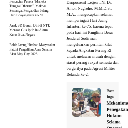
Pencucian Pataka “Maneka
Danpussenif Letjen TNI Dr.
Tunggal Dharma”, Maknai
Anton Nugroho, M.M.D.S.,
Semangat Pengabdian Jelang
M.A., mengucapkan selamat
Hari Bhayangkara ke-79
memperingati Hari Juang
Anak SD Bunuh Diri di NTT,
Infanteri ke-75, karena tepat
Mensos Gus Ipul: Ini Alarm
pada hari ini Panglima Besar
Keras Buat Negara
Jenderal Sudirman
mengeluarkan perintah kilat
Polda Jateng Himbau Masyarakat
Patuhi Pengalihan Arus Selama
kepada Angkatan Perang RI
Aksi May Day 2025
untuk melawan musuh dengan
siasat perang rakyat semesta dan
bergerilya pada Agresi Militer
Belanda ke-2.
Baca
Juga
Mekanism
Penegakan
Hukum
Selama