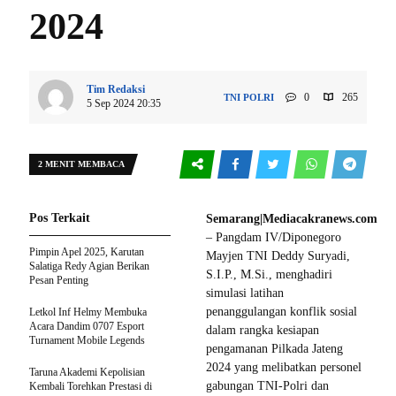
2024
Tim Redaksi
0
265
TNI POLRI
5 Sep 2024 20:35
2 MENIT MEMBACA
Pos Terkait
Semarang|Mediacakranews.com
– Pangdam IV/Diponegoro
Pimpin Apel 2025, Karutan
Mayjen TNI Deddy Suryadi,
Salatiga Redy Agian Berikan
S.I.P., M.Si., menghadiri
Pesan Penting
simulasi latihan
penanggulangan konflik sosial
Letkol Inf Helmy Membuka
Acara Dandim 0707 Esport
dalam rangka kesiapan
Turnament Mobile Legends
pengamanan Pilkada Jateng
2024 yang melibatkan personel
Taruna Akademi Kepolisian
gabungan TNI-Polri dan
Kembali Torehkan Prestasi di