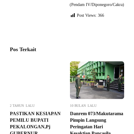
(Pendam IV/Diponegoro/Cakra)
Post Views:
366
Pos Terkait
2 TAHUN LALU
10 BULAN LALU
PASTIKAN KESIAPAN
Danrem 073/Makutarama
PEMILU BUPATI
Pimpin Langsung
PEKALONGAN,Pj
Peringatan Hari
GUBERNUR
Kesaktian Pancasila