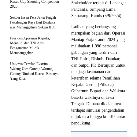
Kasau Cup Shooting Competition
Stakeholder terkait di Lapangan
2025
Pancasila, Simpang Lima,
Semarang. Kamis (5/9/2024).
Sekber Insan Pers Jawa Tengah
Pekalongan Raya Ikut Berduka
Latihan yang berlangsung
atas Meninggalnya Sekjen IPJT
merupakan bagian dari Operasi
Presiden Apresiasi Kapolri,
Mantap Praja Candi 2024 yang
Menhub, dan TNI Atas
melibatkan 1.996 personel
Pengamanan Mudik
gabungan yang terdiri dari
Membanggakan
TNI-Polri, Dishub, Damkar,
Uniknya Cemilan Ekstrim
dan Satpol PP. Bertujuan untuk
Walang Utes Goreng Warung
menjaga keamanan dan
Gemoy,Diminati Karena Rasanya
ketertiban selama Pemilihan
Yang Khas
Kepala Daerah (Pilkada)
Gubernur, Bupati dan Walikota
beserta wakilnya di Jawa
Tengah. Dimana didalamnya
terdapat simulasi pengendalian
unjuk rasa hingga konflik antar
pendukung.