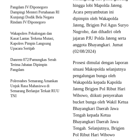
hingga lobi Mapolda Jateng.
Pangdam IV/Diponegoro
Acara penyambutan ini
Dampingi Menteri Pertahanan RI
Kunjungi Dodik Bela Negara
dipimpin oleh Wakapolda
Rindam IV/Diponegoro
Jateng, Brigjen Pol Agus Suryo
Nugroho, dan dihadiri oleh
Wakapolres Pekalongan dan
jajaran PJU Polda Jateng serta
Kasat Lantas Terkena Mutasi,
Kapolres Pimpin Langsung
anggota Bhayangkari. Jumat
Upacara Sertijab
(02/08/2024)
Danrem 072/Pamungkas Serah
Prosesi dimulai dengan laporan
Terima Jabatan Dipimpin
situasi Makopolda selanjutnya
Pangdam
pengalungan bunga oleh
Polrestabes Semarang Amankan
Wakapolda kepada Kapolda
Unjuk Rasa Mahasiswa di
Jateng Brigjen Pol Ribut Hari
Semarang Berlanjut Terkait RUU
Wibowo, diikuti penyerahan
TNI
bucket bunga oleh Wakil Ketua
Bhayangkari Daerah Jawa
Tengah kepada Ketua
Bhayangkari Daerah Jawa
Tengah. Selanjutnya, Brigjen
Pol Ribut Hari Wibowo