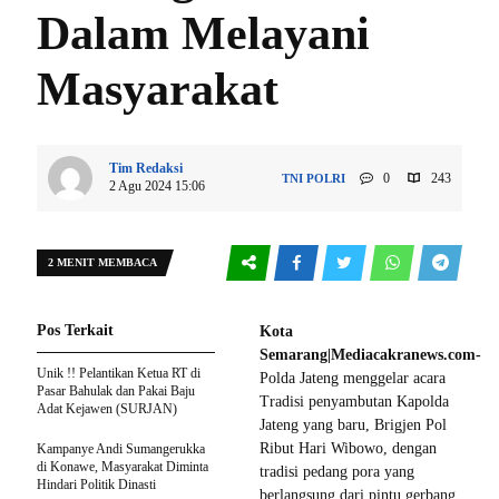
Dalam Melayani
Masyarakat
Tim Redaksi
0
243
TNI POLRI
2 Agu 2024 15:06
2 MENIT MEMBACA
Pos Terkait
Kota
Semarang|Mediacakranews.com-
Unik !! Pelantikan Ketua RT di
Polda Jateng menggelar acara
Pasar Bahulak dan Pakai Baju
Tradisi penyambutan Kapolda
Adat Kejawen (SURJAN)
Jateng yang baru, Brigjen Pol
Ribut Hari Wibowo, dengan
Kampanye Andi Sumangerukka
di Konawe, Masyarakat Diminta
tradisi pedang pora yang
Hindari Politik Dinasti
berlangsung dari pintu gerbang