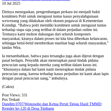
10 Jul 2025
Dirinya menegaskan, pengembangan perkara ini menjadi bukti
komitmen Polri untuk mengusut tuntas kasus penyalahgunaan
wewenang yang dilakukan oleh oknum pegawai di Kementerian
Komdigi. “Bahwa polri memiliki komitmen untuk mengusut tuntas
terhadap siapa saja yang terlibat di dalam perjudian online ini.
Tentunya kami mohon dukungan dari seluruh komponen
masyarakat, kiranya dalam proses ini kita bisa diberikan kelancaran,
sehingga betul-betul memberikan manfaat bagi seluruh masyarakat,”
tandas Wira.
Ia menambahkan, bahwa para tersangka juga akan dijerat dengan
pasal berlapis. Penyidik akan menerapkan pasal tindak pidana
pencucian uang kepada mereka yang terlibat dalam kasus ini.
“khususnya dalam hal kami nanti menerapkan tindak pidana
pencucian uang, karena terhadap kasus perjudian ini kami akan lapis
dengan pasal pencucian uang,” imbuhnya.
(Cakra)
Post Views:
331
Pos Terkait
Dandim 0707/Wonosobo dan Ketua Persit Tinjau Hasil TMMD
Reguler ke-120 di Desa Timbang