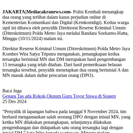
JAKARTA|Mediacakranews.com-
Polisi Kembali menangkap
dua orang yang terlibat dalam kasus perjudian online di
Kementerian Komunikasi dan Digital (Kemkomdigi). Kedua warga
sipil ini dibawa oleh penyidik Direktorat Reserse Kriminal Umum
(Ditreskrimum) Polda Metro Jaya melalui Bandara Soekarno-Hatta,
Minggu (10/11/2024) malam ini.
Direktur Reserse Kriminal Umum (Dirreskrimum) Polda Metro Jaya
Kombes Wira Satya Triputra mengatakan, penangkapan kedua
tersangka berinisial MN dan DM merupakan hasil pengembangan
15 tersangka yang telah ditahan. Dari hasil pemeriksaan belasan
tersangka tersebut, penyidik menetapkan dua orang berinisial A dan
MN masuk dalam daftar pencarian orang (DPO).
Baca Juga
Gegara Tas ada Rokok,Oknum Guru Toyor Siswa di Sragen
25 Des 2024
“Penyidik di lapangan bahwa pada tanggal 9 November 2024, tim
berhasil mengamankan salah seorang DPO dengan inisial MN, yang
ketika MN dilakukan penangkapan, selanjutnya dilakukan
pengembangan dan didapatkan satu orang tersangka lagi dengan
inisial DM,” kata Wira kepada wartawan, Minggu malam.