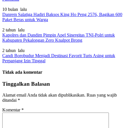
10 bulan lalu
Danrem Salatiga Hadiri Baksos King Ho Peng 2576, Bagikan 600
Paket Beras untuk Warga
2 tahun lalu
Kapolres dan Dandim Pimpin Apel Sinergitas TNI-Polri untuk
Kabupaten Pekalongan Zero Knalpot Brong
2 tahun lalu
Candi Borobudur Menjadi Destinasi Favorit Turis Asing untuk
Perpanjang Izin Tinggal
Tidak ada komentar
Tinggalkan Balasan
Alamat email Anda tidak akan dipublikasikan.
Ruas yang wajib
ditandai
*
Komentar
*