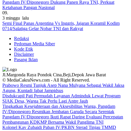
Pangdam IV/Diponegoro Dukung Panen Raya TNI, Perkuat
Ketahanan Pangan Nasional
09.
3 minggu lalu
Semi Final Panas Argentina Vs Inggris, Jajaran Koramil Kodim
0714/Salatiga Gelar Nobar TNI dan Rakyat
Redaksi
Pedoman Media Siber
Kode Etik
Disclaimer
Pasang Iklan
Jl.Margonda Raya Pondok Cina,Beji,Depok Jawa Barat
© MediaCakraNews.com - All Right Reserved.
Prabowo Resmi Tunjuk Asep Nana Mulyana Sebagai Wakil Jaksa
Agung, Kuntadi Jabat Jampidsus
Disdukcapil Pati Permudah Layanan Adminduk Lewat Program
SIAK Desa, Warga Tak Perlu Lagi Antre Jauh
Tingkatkan Kesejahteraan dan Aksesibilitas Warga, Pangdam
IV/Diponegoro Resmikan Jembatan Garuda Secara Serentak
Pangdam IV/Diponegoro Ikuti Rapat Daring Evaluasi Percepatan
Pembangunan KDKMP Bersama Wakil Panglima TNI
Kolonel Kav Zubaidi Paban IV/PKBN Sterad Tinjau TMMD