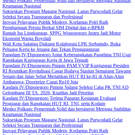
Menko Polkam: Pemerintah Solid dan bersinergi Menjaga Stabilitas
Keamanan Nasional
Sukseskan Program Magang Nasional, Lapas Purwodadi Gelar
Seleksi Secara Transparan dan Profesional
Inovasi Pelayanan Publik Modern, Korlantas Polri Raih
Penghargaan Presisi Berkat SIM Digital dan e-BPKB
Bantah Isu Lingkungan, SPPG Wonosegoro Justru Jadi Motor
Ekonomi Warga Boyolali
Wali Kota Salatiga Dukung Kolaborasi LPK Serbaindo, Buka
Peluang Kerja ke Jepang dan Tekan Pengangguran
Pangdam IV/Diponegoro Antar Keberangkatan Panglima TNI Usai
Rangkaian Kunjungan Kerja di Jawa Tengah
Pangdam IV/Diponegoro Pimpin PAM VVIP Kunjungan Presiden
RI Resmikan Revitalisasi Cagar Budaya Stasiun Semarang Tawang
Senam dan Jalan Sehat Meriahkan HUT RI ke-81 di Alun-Alun
Ambarawa, Doorprize Capai Rp10 Juta
Kasdam IV/Diponegoro Pimpin Sidang Seleksi Caba PK TNI AD
Gelombang III TA. 2026, Kualitas Jadi Prioritas
Kasdam IV/Diponegoro Terima Paparan Kesiapan Evaluasi
Progjagar dan Rangkaian HUT RI, TNI, serta Kodam
Menko Polkam: Pemerintah Solid dan bersinergi Menjaga Stabilitas
Keamanan Nasional
Sukseskan Program Magang Nasional, Lapas Purwodadi Gelar
Seleksi Secara Transparan dan Profesional
Inovasi Pelayanan Publik Modern, Korlantas Polri Raih