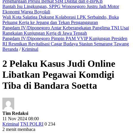
Penghargaan Presisi Berkat SIM Digital dan e-BPKB
Bantah Isu Lingkungan, SPPG Wonosegoro Justru Jadi Motor
Ekonomi Warga Boyolali
Wali Kota Salatiga Dukung Kolaborasi LPK Serbaindo, Buka
Peluang Kerja ke Jepang dan Tekan Pengangguran
Pangdam IV/Diponegoro Antar Keberangkatan Panglima TNI Usai
Rangkaian Kunjungan Kerja di Jawa Tengah
Pangdam IV/Diponegoro Pimpin PAM VVIP Kunjungan Presiden
RI Resmikan Revitalisasi Cagar Budaya Stasiun Semarang Tawang
Beranda
/
Kriminal
2 Pelaku Kasus Judi Online
Libatkan Pegawai Komdigi
Tiba di Bandara Soetta
Tim Redaksi
11 Nov 2024 08:00
Kriminal
TNI POLRI
0
234
2 menit membaca