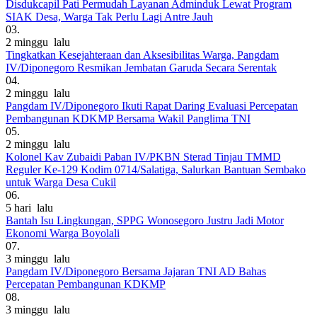
Disdukcapil Pati Permudah Layanan Adminduk Lewat Program
SIAK Desa, Warga Tak Perlu Lagi Antre Jauh
03.
2 minggu lalu
Tingkatkan Kesejahteraan dan Aksesibilitas Warga, Pangdam
IV/Diponegoro Resmikan Jembatan Garuda Secara Serentak
04.
2 minggu lalu
Pangdam IV/Diponegoro Ikuti Rapat Daring Evaluasi Percepatan
Pembangunan KDKMP Bersama Wakil Panglima TNI
05.
2 minggu lalu
Kolonel Kav Zubaidi Paban IV/PKBN Sterad Tinjau TMMD
Reguler Ke-129 Kodim 0714/Salatiga, Salurkan Bantuan Sembako
untuk Warga Desa Cukil
06.
5 hari lalu
Bantah Isu Lingkungan, SPPG Wonosegoro Justru Jadi Motor
Ekonomi Warga Boyolali
07.
3 minggu lalu
Pangdam IV/Diponegoro Bersama Jajaran TNI AD Bahas
Percepatan Pembangunan KDKMP
08.
3 minggu lalu