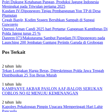
Polri Dukung Ketahanan Pangan, Produksi Jagung Indonesia
Meningkat pada Triwulan pertama 2025
Kasdam IV/Diponegoro Tinjau Pembangunan Yon TP di Desa
Plumutan
Cegah Banjir, Kodim Sragen Bersihkan Sampah di Sungai
Guworejo
Operasi Aman Candi 2025 hari Pertama; Gangguan Kamtibmas Di
Polda Jateng turun 25 %
Danrem 073/Makutarama Sambut Pangdam IV/Diponegoro pada
Launching 200 Jembatan Gantung Perintis Garuda di Grobogan
Pos Terkait
2 tahun lalu
Tekan Lonjakan Harga Beras, Ditreskrimsus Polda Jawa Tengah
Distribusikan 25 Ton Beras Murah
1 tahun lalu
KAMPANYE AKBAR PASLON AAF-BALQIS SERUKAN
COBLOS NO 02 MENUJU KEMENANGAN
2 tahun lalu
Kapolres Pekalongan Pimpin Upacara Memperingati Hari Lahir
Pancasila