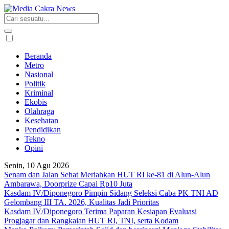
Beranda
Metro
Nasional
Politik
Kriminal
Ekobis
Olahraga
Kesehatan
Pendidikan
Tekno
Opini
Senin, 10 Agu 2026
Senam dan Jalan Sehat Meriahkan HUT RI ke-81 di Alun-Alun
Ambarawa, Doorprize Capai Rp10 Juta
Kasdam IV/Diponegoro Pimpin Sidang Seleksi Caba PK TNI AD
Gelombang III TA. 2026, Kualitas Jadi Prioritas
Kasdam IV/Diponegoro Terima Paparan Kesiapan Evaluasi
Progjagar dan Rangkaian HUT RI, TNI, serta Kodam