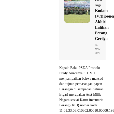
Juga
Kodam
IV/Dipone
Akhiri
Latihan
Perang
Gerilya
29
NOV
2025
Kepala Balai PSDA Probolo
Fredy Nurcahya S.T.M.T
menyampaikan bahwa maksud
dan tujuan pemasangan papan
Larangan di sempadan Saluran
irigasi merupakan Aset Milik
Negara sesuai Kartu inventaris
Barang (KIB) nomer kode
11.01.33.08.010302.00010.00000.19