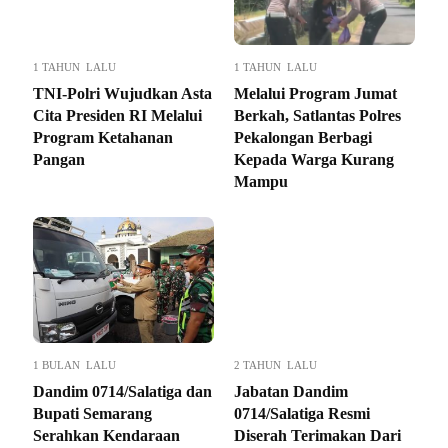
1 TAHUN LALU
1 TAHUN LALU
TNI-Polri Wujudkan Asta
Melalui Program Jumat
Cita Presiden RI Melalui
Berkah, Satlantas Polres
Program Ketahanan
Pekalongan Berbagi
Pangan
Kepada Warga Kurang
Mampu
1 BULAN LALU
2 TAHUN LALU
Dandim 0714/Salatiga dan
Jabatan Dandim
Bupati Semarang
0714/Salatiga Resmi
Serahkan Kendaraan
Diserah Terimakan Dari