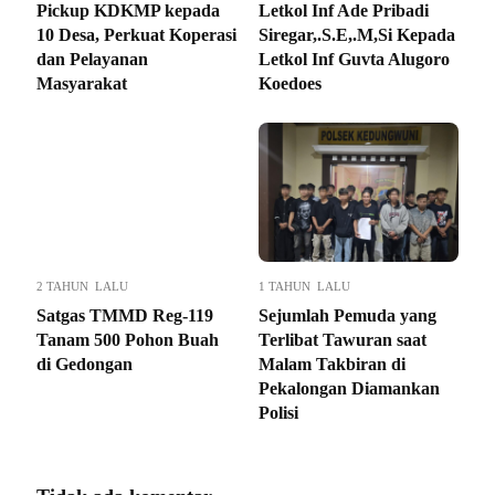
Pickup KDKMP kepada
Letkol Inf Ade Pribadi
10 Desa, Perkuat Koperasi
Siregar,.S.E,.M,Si Kepada
dan Pelayanan
Letkol Inf Guvta Alugoro
Masyarakat
Koedoes
2 TAHUN LALU
1 TAHUN LALU
Satgas TMMD Reg-119
Sejumlah Pemuda yang
Tanam 500 Pohon Buah
Terlibat Tawuran saat
di Gedongan
Malam Takbiran di
Pekalongan Diamankan
Polisi