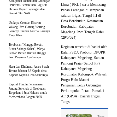
Kabupaten Demak dan Grobogan
Lima ( PKL ) serta Memasang
; Prioritas Pemenuhan Logistik
Dirikan Dapur Lapangan dan
Papan Larangan di sempadan
Bentuk Tim SAR
saluran irigasi Tangsi III di
Desa Borobudur, Kecamatan
Uniknya Cemilan Ekstrim
Borobudur, Kabupaten
Walang Utes Goreng Warung
Gemoy,Diminati Karena Rasanya
Magelang Jawa Tengah Rabu
Yang Khas
(29/5/024)
Terobosan “Minggu Bersih,
Kegiatan tersebut di hadiri oleh
Rutan Salatiga Sehat”, Warga
Balai PSDA Probolo, DPUPR
Binaan Bersih Hunian Hingga
Ikuti Program Ayo Sarapan
Kabupaten Magelang, Satuan
Pamong Praja (Satpol PP)
Haru dan Khidmat , Acara Serah
Kabupaten Magelang
Terima Jabatan PJ Kepala desa
Kordinator Kelompok Wilayah
Kepada Kepala Desa Sambirejo
Progo Hulu Mantri
Kapolri Pimpin Penanaman
Pengairan,Ketua Gabungan
Jagung Serentak di Grobogan,
Perkumpulan Petani Pemakai
Targetkan 1 Juta Hektare untuk
Air (GP3A) Daerah Irigasi
Swasembada Pangan 2025
Tangsi
Baca