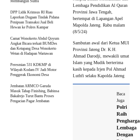
Membangun Sultra
Lembaga Pendidikan Al Quran
Provinsi Jawa Tengah,
DPP Lidik Krimsus RI Riau
Laporkan Dugaan Tindak Pidana
bertempat di Lapangan Apel
Penipuan Transaksi Jual Beli
Mapolda Jateng. Rabu malam
Hewan ke Polres Kampar
(8/5/24)
Camat Wonokerto Abdul Qoyum
Sambutan awal dari Ketua MUI
Angkat Bicara terkait BUMDes
dan Ketapang Desa Wonokerto
Provinsi Jateng Dr. K.H.
Wetan di Hadapan Wartawan
Ahmad Darodji, mewakili umat
Islam yang Mudik berterima
Peresmian 531 KDKMP di
kasih kepada Irjen Pol Ahmad
Wilayah Kodam IV Jadi Motor
Penggerak Ekonomi Desa
Luthfi selaku Kapolda Jateng
Jembatan ARMCO Garuda
Masuk Tahap Finishing, Babinsa
Baca
Bakalrejo Turut Bantu Proses
Juga
Pengacian Pagar Jembatan
Polri
Raih
Pengharga
Lembaga
Dengan