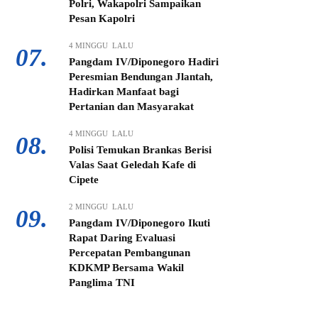
Polri, Wakapolri Sampaikan
Pesan Kapolri
4 MINGGU LALU
07.
Pangdam IV/Diponegoro Hadiri
Peresmian Bendungan Jlantah,
Hadirkan Manfaat bagi
Pertanian dan Masyarakat
4 MINGGU LALU
08.
Polisi Temukan Brankas Berisi
Valas Saat Geledah Kafe di
Cipete
2 MINGGU LALU
09.
Pangdam IV/Diponegoro Ikuti
Rapat Daring Evaluasi
Percepatan Pembangunan
KDKMP Bersama Wakil
Panglima TNI