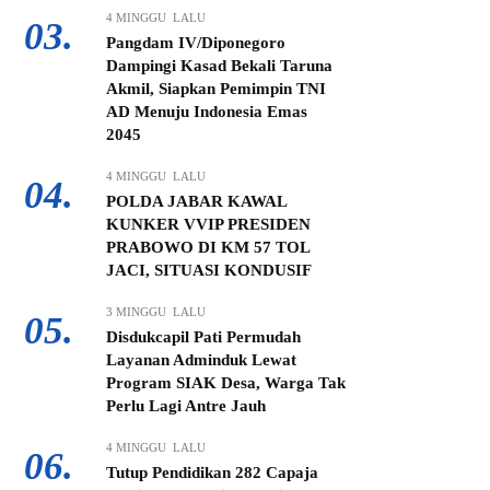
4 MINGGU LALU
03.
Pangdam IV/Diponegoro
Dampingi Kasad Bekali Taruna
Akmil, Siapkan Pemimpin TNI
AD Menuju Indonesia Emas
2045
4 MINGGU LALU
04.
POLDA JABAR KAWAL
KUNKER VVIP PRESIDEN
PRABOWO DI KM 57 TOL
JACI, SITUASI KONDUSIF
3 MINGGU LALU
05.
Disdukcapil Pati Permudah
Layanan Adminduk Lewat
Program SIAK Desa, Warga Tak
Perlu Lagi Antre Jauh
4 MINGGU LALU
06.
Tutup Pendidikan 282 Capaja