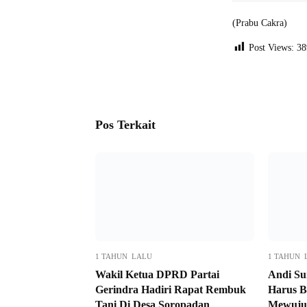
(Prabu Cakra)
Post Views:
38
Pos Terkait
1 TAHUN LALU
1 TAHUN 
Wakil Ketua DPRD Partai
Andi Su
Gerindra Hadiri Rapat Rembuk
Harus B
Tani Di Desa Soropadan
Mewuju