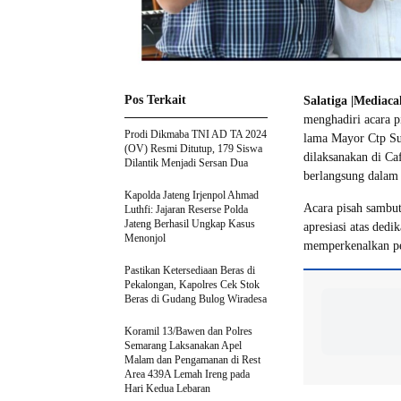
Pos Terkait
Salatiga |Mediac
menghadiri acara p
Prodi Dikmaba TNI AD TA 2024
lama Mayor Ctp Su
(OV) Resmi Ditutup, 179 Siswa
dilaksanakan di C
Dilantik Menjadi Sersan Dua
berlangsung dalam 
Kapolda Jateng Irjenpol Ahmad
Acara pisah sambu
Luthfi: Jajaran Reserse Polda
Jateng Berhasil Ungkap Kasus
apresiasi atas dedi
Menonjol
memperkenalkan pe
Pastikan Ketersediaan Beras di
Pekalongan, Kapolres Cek Stok
Beras di Gudang Bulog Wiradesa
Koramil 13/Bawen dan Polres
Semarang Laksanakan Apel
Malam dan Pengamanan di Rest
Area 439A Lemah Ireng pada
Hari Kedua Lebaran