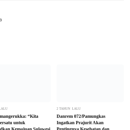
9
LALU
2 TAHUN LALU
mangerukka: “Kita
Danrem 072/Pamungkas
ersatu untuk
Ingatkan Prajurit Akan
dkan Kemajuan Sulawesi
Pentingnya Kesehatan dan