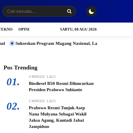
TEKNO
OPINI
SABTU, 08 AGU 2026
ogram Magang Nasional, Lapas Purwodadi Gelar Seleksi Secara Tra
Pos Trending
4 MINGGU LALU
01.
Biodiesel B50 Resmi Diluncurkan
Presiden Prabowo Subianto
2 MINGGU LALU
02.
Prabowo Resmi Tunjuk Asep
Nana Mulyana Sebagai Wakil
Jaksa Agung, Kuntadi Jabat
Jampidsus