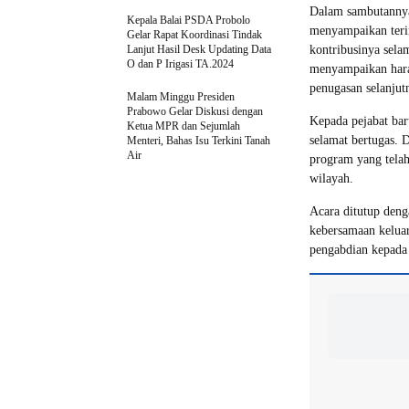
Dalam sambutannya
Kepala Balai PSDA Probolo
menyampaikan terim
Gelar Rapat Koordinasi Tindak
Lanjut Hasil Desk Updating Data
kontribusinya sela
O dan P Irigasi TA.2024
menyampaikan hara
penugasan selanjut
Malam Minggu Presiden
Prabowo Gelar Diskusi dengan
Kepada pejabat ba
Ketua MPR dan Sejumlah
selamat bertugas. 
Menteri, Bahas Isu Terkini Tanah
Air
program yang telah
wilayah.
Acara ditutup deng
kebersamaan kelua
pengabdian kepada