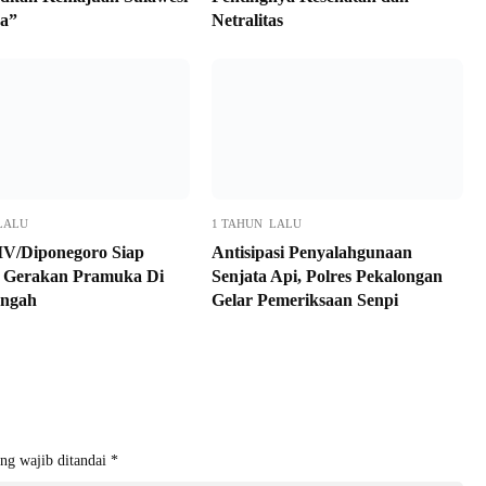
a”
Netralitas
LALU
1 TAHUN LALU
V/Diponegoro Siap
Antisipasi Penyalahgunaan
 Gerakan Pramuka Di
Senjata Api, Polres Pekalongan
engah
Gelar Pemeriksaan Senpi
ng wajib ditandai
*