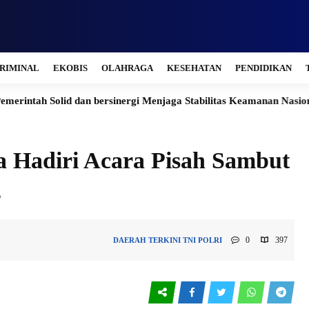
RIMINAL
EKOBIS
OLAHRAGA
KESEHATAN
PENDIDIKAN
bersinergi Menjaga Stabilitas Keamanan Nasional
Sukseskan Pr
a Hadiri Acara Pisah Sambut
g
0
397
DAERAH
TERKINI
TNI POLRI