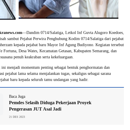
akranews.com
—Dandim 0714/Salatiga, Letkol Inf Guvta Alugoro Koedoes,
isah sambut Pejabat Perwira Penghubung Kodim 0714/Salatiga dari pejabat
herzam kepada pejabat baru Mayor Inf Agung Budiyono. Kegiatan tersebut
afe Fortuna, Desa Wates, Kecamatan Getasan, Kabupaten Semarang, dan
suasana penuh keakraban serta kekeluargaan.
t ini menjadi momentum penting sebagai bentuk penghormatan dan
kasi pejabat lama selama menjalankan tugas, sekaligus sebagai sarana
jabat baru kepada seluruh tamu undangan yang hadir.
Baca Juga
Pemdes Selasih Diduga Pekerjaan Proyek
Pengerasan JUT Asal Jadi
21 DES 2023