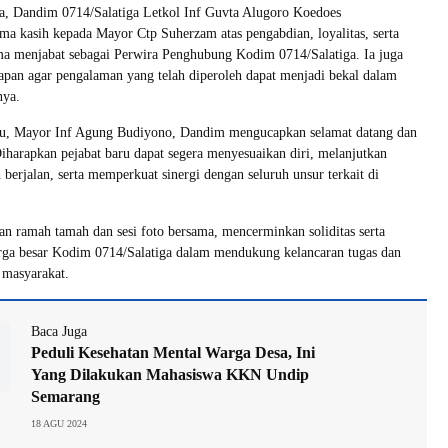
, Dandim 0714/Salatiga Letkol Inf Guvta Alugoro Koedoes
a kasih kepada Mayor Ctp Suherzam atas pengabdian, loyalitas, serta
ma menjabat sebagai Perwira Penghubung Kodim 0714/Salatiga. Ia juga
pan agar pengalaman yang telah diperoleh dapat menjadi bekal dalam
nya.
ru, Mayor Inf Agung Budiyono, Dandim mengucapkan selamat datang dan
Diharapkan pejabat baru dapat segera menyesuaikan diri, melanjutkan
 berjalan, serta memperkuat sinergi dengan seluruh unsur terkait di
an ramah tamah dan sesi foto bersama, mencerminkan soliditas serta
rga besar Kodim 0714/Salatiga dalam mendukung kelancaran tugas dan
 masyarakat.
Baca Juga
Peduli Kesehatan Mental Warga Desa, Ini
Yang Dilakukan Mahasiswa KKN Undip
Semarang
18 AGU 2024