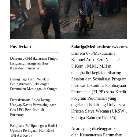
Pos Terkait
Salatiga|Mediacakranews.com-
Danrem 073/Makutarama
Danrem 073/Makutarama Pimpin
Kolonel Arm. Ezra Natanael,
Langsung Peringatan Hari
S.Kom., M.M., M.Han.
Kesaktian Pancasila
menghadiri kegiatan Sharing
Session dan Sosialisasi Program
Hilang Tiga Hari, Nenek di
Petungkriyono Pekalongan
Fasilitas Likuiditas Pembiayaan
Ditemukan Meninggal di Sungai
Perumahan (FLPP) serta Kredit
Program Perumahan yang
Ditreskrimsus Polda Jateng
digelar di Balairung Universitas
Ungkap Kasus Penyalahgunaan
Gas LPG Bersubsidi di
Kristen Satya Wacana (UKSW),
Purworejo
Salatiga.Rabu (5/11/2025).
Pangdam IV/Diponegoro Hadiri
Acara yang diselenggarakan
Upacara Peringatan Hari Bakti
oleh Kementerian Perumahan
TNI AU Ke-77