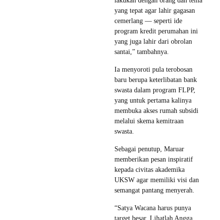
lakukan dengan orang dan tema
yang tepat agar lahir gagasan
cemerlang — seperti ide
program kredit perumahan ini
yang juga lahir dari obrolan
santai,” tambahnya.
Ia menyoroti pula terobosan
baru berupa keterlibatan bank
swasta dalam program FLPP,
yang untuk pertama kalinya
membuka akses rumah subsidi
melalui skema kemitraan
swasta.
Sebagai penutup, Maruar
memberikan pesan inspiratif
kepada civitas akademika
UKSW agar memiliki visi dan
semangat pantang menyerah.
“Satya Wacana harus punya
target besar. Lihatlah Angga