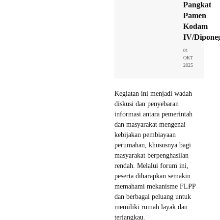
Pangkat
Pamen
Kodam
IV/Dipone
01
OKT
2025
Kegiatan ini menjadi wadah
diskusi dan penyebaran
informasi antara pemerintah
dan masyarakat mengenai
kebijakan pembiayaan
perumahan, khususnya bagi
masyarakat berpenghasilan
rendah. Melalui forum ini,
peserta diharapkan semakin
memahami mekanisme FLPP
dan berbagai peluang untuk
memiliki rumah layak dan
terjangkau.