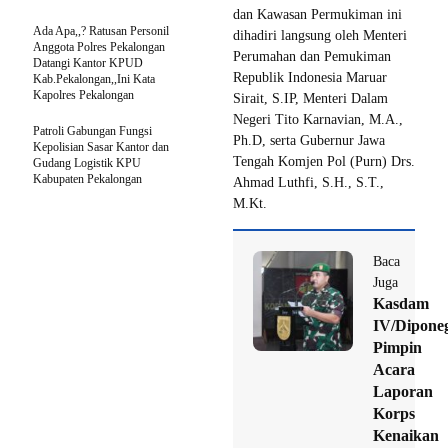
dan Kawasan Permukiman ini
Ada Apa,,? Ratusan Personil
dihadiri langsung oleh Menteri
Anggota Polres Pekalongan
Perumahan dan Pemukiman
Datangi Kantor KPUD
Republik Indonesia Maruar
Kab.Pekalongan,,Ini Kata
Kapolres Pekalongan
Sirait, S.IP, Menteri Dalam
Negeri Tito Karnavian, M.A.,
Patroli Gabungan Fungsi
Ph.D, serta Gubernur Jawa
Kepolisian Sasar Kantor dan
Tengah Komjen Pol (Purn) Drs.
Gudang Logistik KPU
Kabupaten Pekalongan
Ahmad Luthfi, S.H., S.T.,
M.Kt.
Baca
Juga
Kasdam
IV/Dipone
Pimpin
Acara
Laporan
Korps
Kenaikan