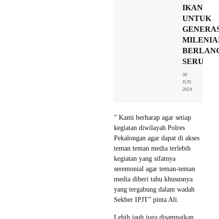
IKAN
UNTUK
GENERAS
MILENIA
BERLAN
SERU
30
JUN
2024
” Kami berharap agar setiap
kegiatan diwilayah Polres
Pekalongan agar dapat di akses
teman teman media terlebih
kegiatan yang sifatnya
seremonial agar teman-teman
media diberi tahu khususnya
yang tergabung dalam wadah
Sekber IPJT” pinta Ali.
Lebih jauh juga disampaikan