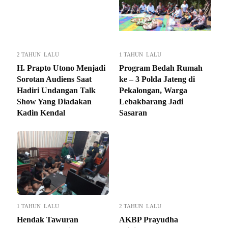
2 TAHUN LALU
1 TAHUN LALU
H. Prapto Utono Menjadi
Program Bedah Rumah
Sorotan Audiens Saat
ke – 3 Polda Jateng di
Hadiri Undangan Talk
Pekalongan, Warga
Show Yang Diadakan
Lebakbarang Jadi
Kadin Kendal
Sasaran
1 TAHUN LALU
2 TAHUN LALU
Hendak Tawuran
AKBP Prayudha