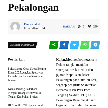
Pekalongan
Tim Redaksi
0
280
DAERAH
12 Jan 2024 18:04
2 MENIT MEMBACA
Pos Terkait
Kajen,Mediacakranews.com-
Dalam rangka menjalin
Polda Jateng Gelar Street Boxing
sinergitas awak medi a dan
Event 2025, Angkat Sportivitas
jajaran Kepolisian Resor
Pemuda dan Redam Kekerasan
Pekalongan pada Jum’at(12/1)
Jalanan
segenap pengurus Sekretariat
Ketika Benang Sederhana
Bersama Insan Pers Jawa
Menjadi Ruang Kreativitas di
Tengah ( Sekber IPJT) DPC
Tengah Kesibukan Profesi
Pekalongan Raya melakukan
kegiatan Silaturahmi bersama
HUT ke-80 TNI Dipusatkan di