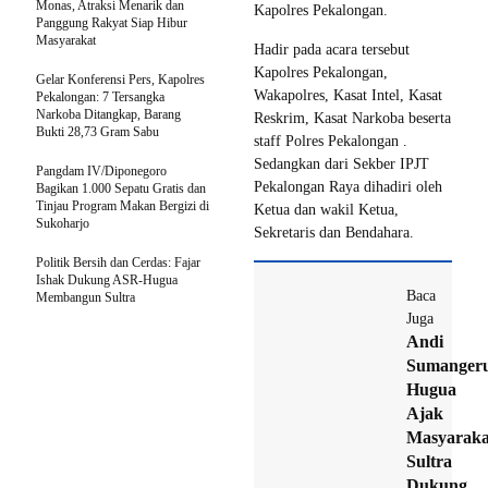
Monas, Atraksi Menarik dan
Kapolres Pekalongan.
Panggung Rakyat Siap Hibur
Masyarakat
Hadir pada acara tersebut
Kapolres Pekalongan,
Gelar Konferensi Pers, Kapolres
Wakapolres, Kasat Intel, Kasat
Pekalongan: 7 Tersangka
Narkoba Ditangkap, Barang
Reskrim, Kasat Narkoba beserta
Bukti 28,73 Gram Sabu
staff Polres Pekalongan .
Sedangkan dari Sekber IPJT
Pangdam IV/Diponegoro
Pekalongan Raya dihadiri oleh
Bagikan 1.000 Sepatu Gratis dan
Tinjau Program Makan Bergizi di
Ketua dan wakil Ketua,
Sukoharjo
Sekretaris dan Bendahara.
Politik Bersih dan Cerdas: Fajar
Ishak Dukung ASR-Hugua
Baca
Membangun Sultra
Juga
Andi
Sumanger
Hugua
Ajak
Masyaraka
Sultra
Dukung