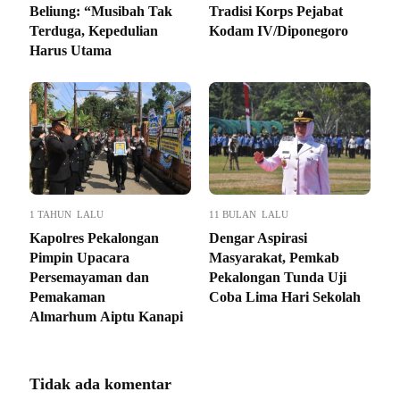
Beliung: “Musibah Tak
Tradisi Korps Pejabat
Terduga, Kepedulian
Kodam IV/Diponegoro
Harus Utama
1 TAHUN LALU
11 BULAN LALU
Kapolres Pekalongan
Dengar Aspirasi
Pimpin Upacara
Masyarakat, Pemkab
Persemayaman dan
Pekalongan Tunda Uji
Pemakaman
Coba Lima Hari Sekolah
Almarhum Aiptu Kanapi
Tidak ada komentar