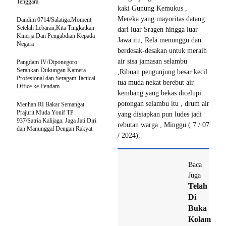
Tenggara
kaki Gunung Kemukus ,
Mereka yang mayoritas datang
Dandim 0714/Salatiga:Moment
Setelah Lebaran,Kita Tingkatkan
dari luar Sragen hingga luar
Kinerja Dan Pengabdian Kepada
Jawa itu, Rela menunggu dan
Negara
berdesak-desakan untuk meraih
air sisa jamasan selambu
Pangdam IV/Diponegoro
Serahkan Dukungan Kamera
,Ribuan pengunjung besar kecil
Profesional dan Seragam Tactical
tua muda nekat berebut air
Office ke Pendam
kembang yang bekas dicelupi
potongan selambu itu , drum air
Menhan RI Bakar Semangat
Prajurit Muda Yonif TP
yang disiapkan pun ludes jadi
937/Satria Kalijaga: Jaga Jati Diri
rebutan warga , Minggu ( 7 / 07
dan Manunggal Dengan Rakyat
/ 2024).
Baca
Juga
Telah
Di
Buka
Kolam