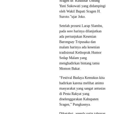
Sragen dr. Kusdinar Untung
Yuni Sukowati yang didampingi
oleh Wakil Bupati Sragen H.
Suroto.”ujar Joko.
Setelah prosesi Larap Slambu,
pada sore harinya dilanjutkan
ada pertunjukan Kesenian
Barongsay Tripusaka dan
malam harinya ada kesenian
tradisional Kethoprak Humor
Sedap Malam yang
menghadirkan bintang tamu
Momon Bakar.
“Festival Budaya Kemukus kita
hadirkan karena melihat animo
masyarakat yang sangat antusias
di Pesta Rakyat yang
diselenggarakan Kabupaten
Sragen,” Pungkasnya.
Diketahui, agenda rutin tahunan