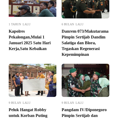
1 TAHUN LALU
6 BULAN LALU
Kapolres
Danrem 073/Makutarama
Pekalongan,Mulai 1
Pimpin Sertijab Dandim
Januari 2025 Satu Hari
Salatiga dan Blora,
Kerja,Satu Kebaikan
Tegaskan Regenerasi
Kepemimpinan
9 BULAN LALU
9 BULAN LALU
Peluk Hangat Robby
Pangdam IV/Diponegoro
untuk Korban Puting
Pimpin Sertijab dan