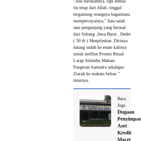
“Ada barokahnya, tapi semua
itu tetap dari Allah, tinggal
tergantung orangnya bagaimana
mempercayainya,” kata salah
satu pengunjung yang berasal
dari Subang ,Jawa Barat , Dedet
( 50 th ) Menjelaskan ,Dirinya
datang sudah ke enam kalinya
untuk melihat Prosesi Ritual
Larap Selambu Makam
Pangeran Samudra sekaligus
Ziarah ke makam beliau ”
tuturnya.
Baca
Juga
Dugaan
Penyimpa
Aset
Kredit
Macet