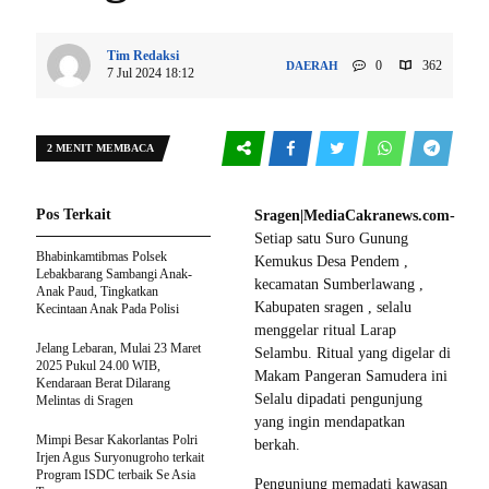
Tim Redaksi
0
362
DAERAH
7 Jul 2024 18:12
2 MENIT MEMBACA
Pos Terkait
Sragen|MediaCakranews.com-
Setiap satu Suro Gunung
Bhabinkamtibmas Polsek
Kemukus Desa Pendem ,
Lebakbarang Sambangi Anak-
kecamatan Sumberlawang ,
Anak Paud, Tingkatkan
Kabupaten sragen , selalu
Kecintaan Anak Pada Polisi
menggelar ritual Larap
Jelang Lebaran, Mulai 23 Maret
Selambu. Ritual yang digelar di
2025 Pukul 24.00 WIB,
Makam Pangeran Samudera ini
Kendaraan Berat Dilarang
Selalu dipadati pengunjung
Melintas di Sragen
yang ingin mendapatkan
Mimpi Besar Kakorlantas Polri
berkah.
Irjen Agus Suryonugroho terkait
Program ISDC terbaik Se Asia
Pengunjung memadati kawasan