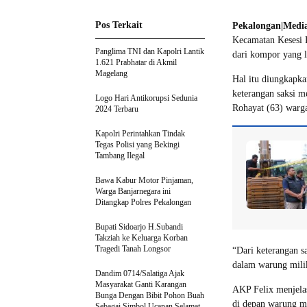
Pos Terkait
Pekalongan|Medi
Kecamatan Kesesi K
Panglima TNI dan Kapolri Lantik
dari kompor yang l
1.621 Prabhatar di Akmil
Magelang
Hal itu diungkapka
keterangan saksi m
Logo Hari Antikorupsi Sedunia
Rohayat (63) warga
2024 Terbaru
Kapolri Perintahkan Tindak
Tegas Polisi yang Bekingi
Tambang Ilegal
Bawa Kabur Motor Pinjaman,
Warga Banjarnegara ini
Ditangkap Polres Pekalongan
Bupati Sidoarjo H.Subandi
Takziah ke Keluarga Korban
Tragedi Tanah Longsor
“Dari keterangan sa
dalam warung milik
Dandim 0714/Salatiga Ajak
Masyarakat Ganti Karangan
AKP Felix menjelas
Bunga Dengan Bibit Pohon Buah
di depan warung mi
Sebagai Simbol Ucapan Selamat