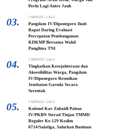
Perlu Lagi Antre Jauh
2 MINGGU LALU
03.
Pangdam IV/Diponegoro Ikuti
Rapat Daring Evaluasi
Percepatan Pembangunan
KDKMP Bersama Wakil
Panglima TNI
2 MINGGU LALU
04.
Tingkatkan Kesejahteraan dan
Aksesibilitas Warga, Pangdam
IV/Diponegoro Resmikan
Jembatan Garuda Secara
Serentak
2 MINGGU LALU
05.
Kolonel Kav Zubaidi Paban
IV/PKBN Sterad Tinjau TMMD
Reguler Ke-129 Kodim
0714/Salatiga, Salurkan Bantuan