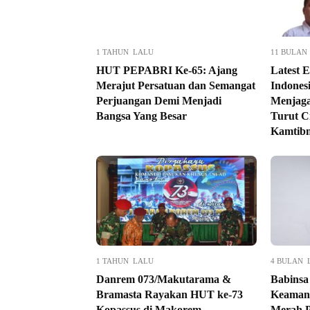
1 TAHUN LALU
11 BULAN
HUT PEPABRI Ke-65: Ajang
Latest E
Merajut Persatuan dan Semangat
Indones
Perjuangan Demi Menjadi
Menjaga
Bangsa Yang Besar
Turut C
Kamtib
1 TAHUN LALU
4 BULAN 
Danrem 073/Makutarama &
Babinsa 
Bramasta Rayakan HUT ke-73
Keaman
Kopassus di Makorem
Merah P