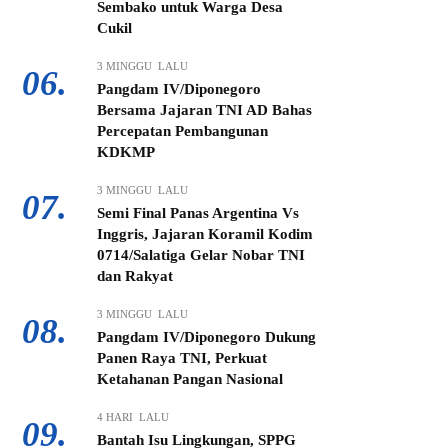
Sembako untuk Warga Desa
Cukil
3 MINGGU LALU
06.
Pangdam IV/Diponegoro
Bersama Jajaran TNI AD Bahas
Percepatan Pembangunan
KDKMP
3 MINGGU LALU
07.
Semi Final Panas Argentina Vs
Inggris, Jajaran Koramil Kodim
0714/Salatiga Gelar Nobar TNI
dan Rakyat
3 MINGGU LALU
08.
Pangdam IV/Diponegoro Dukung
Panen Raya TNI, Perkuat
Ketahanan Pangan Nasional
4 HARI LALU
09.
Bantah Isu Lingkungan, SPPG