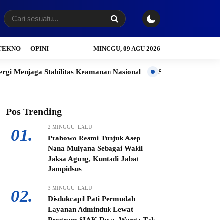
TEKNO
OPINI
MINGGU, 09 AGU 2026
 Stabilitas Keamanan Nasional
Sukseskan Program Magang Nasi
Pos Trending
2 MINGGU LALU
01.
Prabowo Resmi Tunjuk Asep
Nana Mulyana Sebagai Wakil
Jaksa Agung, Kuntadi Jabat
Jampidsus
3 MINGGU LALU
02.
Disdukcapil Pati Permudah
Layanan Adminduk Lewat
Program SIAK Desa, Warga Tak