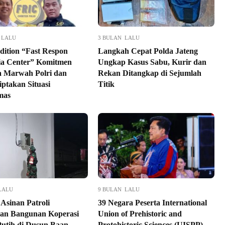
 LALU
3 BULAN LALU
dition “Fast Respon
Langkah Cepat Polda Jateng
ia Center” Komitmen
Ungkap Kasus Sabu, Kurir dan
 Marwah Polri dan
Rekan Ditangkap di Sejumlah
iptakan Situasi
Titik
mas
LALU
9 BULAN LALU
Asinan Patroli
39 Negara Peserta International
an Bangunan Koperasi
Union of Prehistoric and
utih di Dusun Baan
Protohistoric Sciences (UISPP)