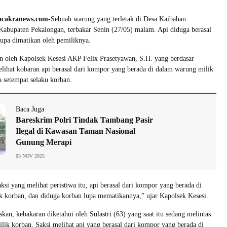
acakranews.com-
Sebuah warung yang terletak di Desa Kaibahan
abupaten Pekalongan, terbakar Senin (27/05) malam. Api diduga berasal
upa dimatikan oleh pemiliknya.
n oleh Kapolsek Kesesi AKP Felix Prasetyawan, S.H. yang berdasar
elihat kobaran api berasal dari kompor yang berada di dalam warung milik
 setempat selaku korban.
Baca Juga
Bareskrim Polri Tindak Tambang Pasir
Ilegal di Kawasan Taman Nasional
Gunung Merapi
03 NOV 2025
ksi yang melihat peristiwa itu, api berasal dari kompor yang berada di
 korban, dan diduga korban lupa mematikannya,” ujar Kapolsek Kesesi.
kan, kebakaran diketahui oleh Sulastri (63) yang saat itu sedang melintas
lik korban. Saksi melihat api yang berasal dari kompor yang berada di