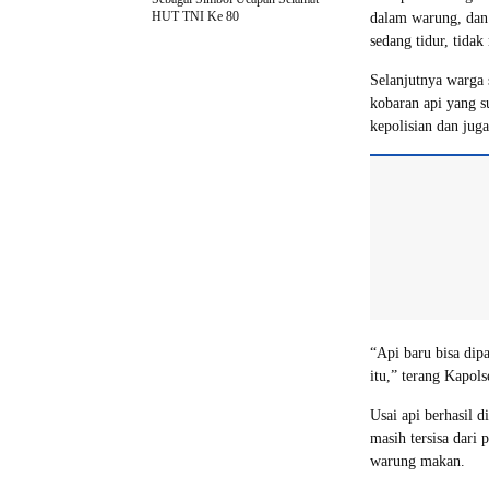
HUT TNI Ke 80
dalam warung, dan 
sedang tidur, tida
Selanjutnya warg
kobaran api yang s
kepolisian dan ju
“Api baru bisa dip
itu,” terang Kapols
Usai api berhasil
masih tersisa dari 
warung makan.