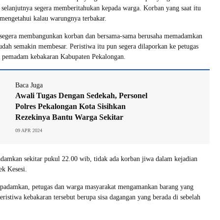
selanjutnya segera memberitahukan kepada warga. Korban yang saat itu
k mengetahui kalau warungnya terbakar.
a segera membangunkan korban dan bersama-sama berusaha memadamkan
udah semakin membesar. Peristiwa itu pun segera dilaporkan ke petugas
ga pemadam kebakaran Kabupaten Pekalongan.
Baca Juga
Awali Tugas Dengan Sedekah, Personel
Polres Pekalongan Kota Sisihkan
Rezekinya Bantu Warga Sekitar
09 APR 2024
adamkan sekitar pukul 22.00 wib, tidak ada korban jiwa dalam kejadian
ek Kesesi.
 dipadamkan, petugas dan warga masyarakat mengamankan barang yang
peristiwa kebakaran tersebut berupa sisa dagangan yang berada di sebelah