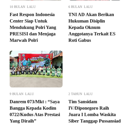
10 BULAN LALU
6 BULAN LALU
Fast Respon Indonesia
TNI AD Akan Berikan
Center Siap Untuk
Hukuman Disiplin
Mendukung Polri Yang
Kepada Oknum
PRESISI dan Menjaga
Anggotanya Terkait ES
Marwah Polri
Roti Gabus
9 BULAN LALU
2 TAHUN LALU
Danrem 073/Mkt : “Saya
Tim Sansidam
Bangga Kepada Kodim
IV/Diponegoro Raih
0722/Kudus Atas Prestasi
Juara I Lomba Waskita
Yang Diraih”
Siber Tanggap Pussansiad