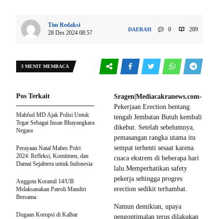
Tim Redaksi
0
289
DAERAH
28 Des 2024 08:57
3 MENIT MEMBACA
Pos Terkait
Sragen|Mediacakranews.com-
Pekerjaan Erection bentang
Mahfud MD Ajak Polisi Untuk
tengah Jembatan Butuh kembali
Tegar Sebagai Insan Bhayangkara
dikebut. Setelah sebelumnya,
Negara
pemasangan rangka utama itu
sempat terhenti sesaat karena
Perayaan Natal Mabes Polri
2024: Refleksi, Komitmen, dan
cuaca ekstrem di beberapa hari
Damai Sejahtera untuk Indonesia
lalu.Memperhatikan safety
pekerja sehingga progres
Anggota Koramil 14/UB
erection sedikit terhambat.
Melaksanakan Patroli Mandiri
Bersama
Namun demikian, upaya
Dugaan Korupsi di Kalbar
pengoptimalan terus dilakukan