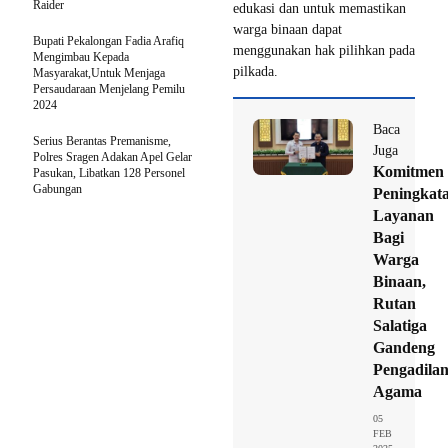
Raider
edukasi dan untuk memastikan
warga binaan dapat
Bupati Pekalongan Fadia Arafiq
menggunakan hak pilihkan pada
Mengimbau Kepada
pilkada.
Masyarakat,Untuk Menjaga
Persaudaraan Menjelang Pemilu
2024
Baca
Serius Berantas Premanisme,
Juga
Polres Sragen Adakan Apel Gelar
Komitmen
Pasukan, Libatkan 128 Personel
Gabungan
Peningkat
Layanan
Bagi
Warga
Binaan,
Rutan
Salatiga
Gandeng
Pengadila
Agama
05
FEB