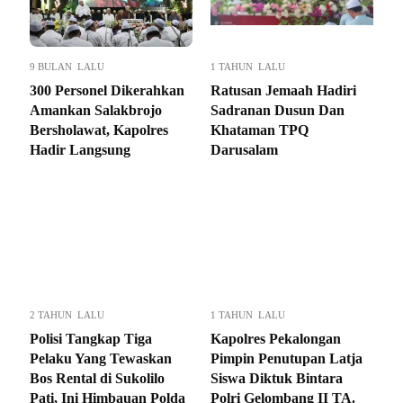
9 BULAN LALU
1 TAHUN LALU
300 Personel Dikerahkan
Ratusan Jemaah Hadiri
Amankan Salakbrojo
Sadranan Dusun Dan
Bersholawat, Kapolres
Khataman TPQ
Hadir Langsung
Darusalam
2 TAHUN LALU
1 TAHUN LALU
Polisi Tangkap Tiga
Kapolres Pekalongan
Pelaku Yang Tewaskan
Pimpin Penutupan Latja
Bos Rental di Sukolilo
Siswa Diktuk Bintara
Pati, Ini Himbauan Polda
Polri Gelombang II TA.