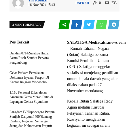
Tim Redaksi
0
233
DAERAH
16 Nov 2024 15:43
2 MENIT MEMBACA
Pos Terkait
SALATIGA|Mediacakranews.com
– Rumah Tahanan Negara
Dandim 0714/Salatiga Hadiri
(Rutan) Salatiga bersama
Acara Pisah Sambut Perwira
Komisi Pemilihan Umum
Penghubung
(KPU) Salatiga menggelar
sosialisasi menjelang pemilihan
Gelar Perkara Pemalsuan
Dokumen layanan Paspor Di
umum kepala daerah yang akan
Kantor Imigrasi Wonosobo
dilaksanakan pada 27
November mendatang.
1.110 Personel Dikerahkan
Amankan Gema Merah Putih di
Kepala Rutan Salatiga Redy
Lapangan Gelora Suyudono
Agian melalui Kasubsi
Pangdam IV/Diponegoro Pimpin
Pelayanan Tahanan Rutan,
Sertijab Danyonif 400/Banteng
Ruwiyanto mengatakan
Raiders, Tegaskan Semangat
kegiatan ini sebagai sarana
Juang dan Kehormatan Prajurit