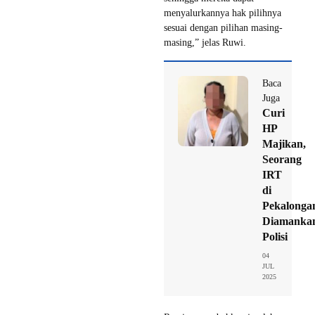
menyalurkannya hak pilihnya
sesuai dengan pilihan masing-
masing,” jelas Ruwi.
Baca
Juga
Curi
HP
Majikan,
Seorang
IRT
di
Pekalonga
Diamanka
Polisi
04
JUL
2025