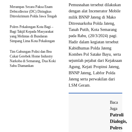
Pemusnahan tersebut dilakukan
Merampas Secara Paksa Enam
dengan alat Incenerator Mobile
Debtcollector (DC) Diringkus
Ditreskrimum Polda Jawa Tengah
milik BNNP Jateng di Mako
Ditresnarkoba Polda Jateng,
Polres Pekalongan Kota Bagi –
Tanah Putih, Kota Semarang
Bagi Takjil Kepada Masyarakat
pada Rabu, (20/3/2024) pagi.
yang Melintas di Bundaran
Simpang Lima Kota Pekalongan
Hadir dalam kegiatan tersebut
Kabidhumas Polda Jateng
Tim Gabungan Polisi dan Bea
Kombes Pol Satake Bayu, serta
Cukai Gerebek Home Industry
sejumlah pejabat dari Kejaksaan
Narkoba di Semarang, Dua Koki
Sabu Diamankan
Agung, Kejati Propinsi Jateng,
BNNP Jateng, Labfor Polda
Jateng serta perwakilan dari
LSM Geram.
Baca
Juga
Patroli
Dialogis,
Polres