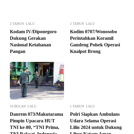
2 TAHUN LALU
2 TAHUN LALU
Kodam IV/Diponegoro
Kodim 0707/Wonosobo
Dukung Gerakan
Perintahkan Koramil
Nasional Ketahanan
Gandeng Polsek Operasi
Pangan
Knalpot Brong
10 BULAN LALU
1 TAHUN LALU
Danrem 073/Makutarama
Polri Siapkan Ambulans
Pimpin Upacara HUT
Udara Selama Operasi
TNI ke-80, “TNI Prima,
Lilin 2024 untuk Dukung
TNI Rakyat, Indonesia
Libur Nataru Aman