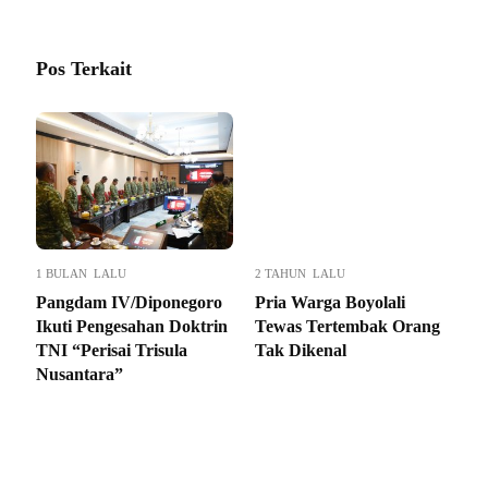
Pos Terkait
1 BULAN LALU
2 TAHUN LALU
Pangdam IV/Diponegoro
Pria Warga Boyolali
Ikuti Pengesahan Doktrin
Tewas Tertembak Orang
TNI “Perisai Trisula
Tak Dikenal
Nusantara”