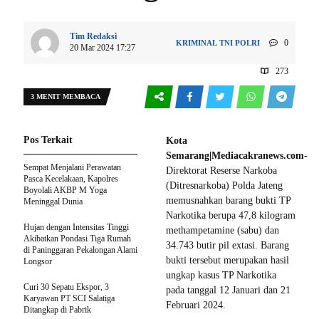
Tim Redaksi
0
KRIMINAL
TNI POLRI
20 Mar 2024 17:27
273
3 MENIT MEMBACA
Pos Terkait
Kota
Semarang|Mediacakranews.com-
Sempat Menjalani Perawatan
Direktorat Reserse Narkoba
Pasca Kecelakaan, Kapolres
(Ditresnarkoba) Polda Jateng
Boyolali AKBP M Yoga
memusnahkan barang bukti TP
Meninggal Dunia
Narkotika berupa 47,8 kilogram
Hujan dengan Intensitas Tinggi
methampetamine (sabu) dan
Akibatkan Pondasi Tiga Rumah
34.743 butir pil extasi. Barang
di Paninggaran Pekalongan Alami
bukti tersebut merupakan hasil
Longsor
ungkap kasus TP Narkotika
Curi 30 Sepatu Ekspor, 3
pada tanggal 12 Januari dan 21
Karyawan PT SCI Salatiga
Februari 2024.
Ditangkap di Pabrik