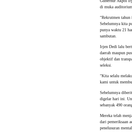
Gubernur Akpol Ir
di muka auditoriu
“Rekrutmen tahun i
Sebelumnya kita pun
punya waktu 21 har
sambutan.
Irjen Dedi lalu ber
daerah maupun pusa
objektif dan trans
seleksi.
“Kita selalu melak
kami untuk membuat
Sebelumnya diberit
digelar hari ini. U
sebanyak 490 oran
Mereka telah menja
dari pemeriksaan a
penelusuran mental