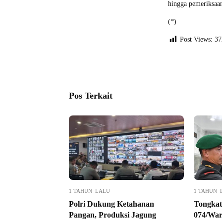
hingga pemeriksaa
(*)
Post Views:
37
Pos Terkait
1 TAHUN LALU
1 TAHUN 
Polri Dukung Ketahanan
Tongka
Pangan, Produksi Jagung
074/War