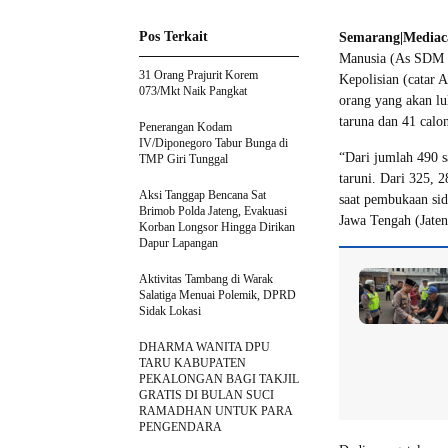
Pos Terkait
Semarang|Mediac
Manusia (As SDM K
31 Orang Prajurit Korem
Kepolisian (catar A
073/Mkt Naik Pangkat
orang yang akan lul
taruna dan 41 calon
Penerangan Kodam
IV/Diponegoro Tabur Bunga di
“Dari jumlah 490 s
TMP Giri Tunggal
taruni. Dari 325, 
Aksi Tanggap Bencana Sat
saat pembukaan sid
Brimob Polda Jateng, Evakuasi
Jawa Tengah (Jaten
Korban Longsor Hingga Dirikan
Dapur Lapangan
Aktivitas Tambang di Warak
Salatiga Menuai Polemik, DPRD
Sidak Lokasi
DHARMA WANITA DPU
TARU KABUPATEN
PEKALONGAN BAGI TAKJIL
GRATIS DI BULAN SUCI
RAMADHAN UNTUK PARA
PENGENDARA