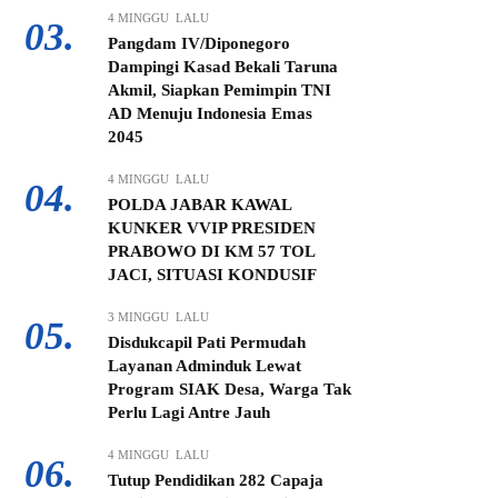
4 MINGGU LALU
03.
Pangdam IV/Diponegoro
Dampingi Kasad Bekali Taruna
Akmil, Siapkan Pemimpin TNI
AD Menuju Indonesia Emas
2045
4 MINGGU LALU
04.
POLDA JABAR KAWAL
KUNKER VVIP PRESIDEN
PRABOWO DI KM 57 TOL
JACI, SITUASI KONDUSIF
3 MINGGU LALU
05.
Disdukcapil Pati Permudah
Layanan Adminduk Lewat
Program SIAK Desa, Warga Tak
Perlu Lagi Antre Jauh
4 MINGGU LALU
06.
Tutup Pendidikan 282 Capaja