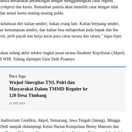
anitia melakukan perankingan dengan menggabungkan catar reguler,
 (rekpro) dan kuota. Kemudian panitia akan memilih catar dengan nilai
 dan sesuai kuota masing-masing polda.
lulusan diri kalian sendiri, bukan orang lain. Kalian berjuang sendiri,
ur kemampuan sendiri, dan kalian bisa melaporkan pada bapak dan ibu
urni, jerih payah dan kerja keras para calon taruna dan taruni,” tegas Irjen
akan sidang akhir seleksi tingkat pusat taruna Akademi Kepolisian (Akpol)
0 WIB. Sidang dipimpin Irjen Dedi Prasetyo.
Baca Juga
Wujud Sinergitas TNI, Polri dan
Masyarakat Dalam TMMD Reguler ke
120 Desa Timbang
31 MEI 2024
, Auditorium Cendikia, Akpol, Semarang, Jawa Tengah (Jateng), Minggu
en Dedi tampak didampingi Ketua Harian Kompolnas Benny Mamoto dan