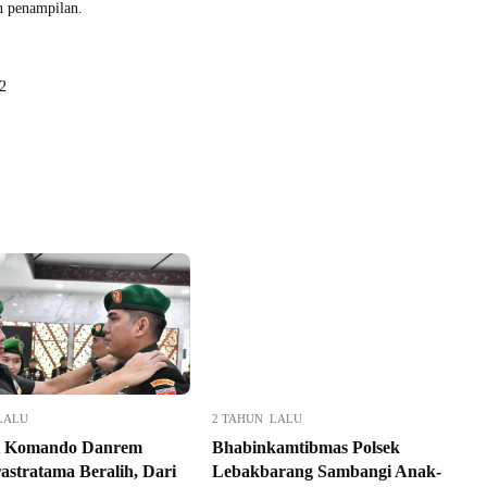
n penampilan.
2
LALU
2 TAHUN LALU
t Komando Danrem
Bhabinkamtibmas Polsek
astratama Beralih, Dari
Lebakbarang Sambangi Anak-