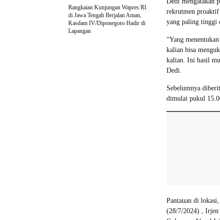
Dedi mengatakan p
Rangkaian Kunjungan Wapres RI
rekrutmen proaktif
di Jawa Tengah Berjalan Aman,
yang paling tinggi
Kasdam IV/Diponegoro Hadir di
Lapangan
“Yang menentukan ke
kalian bisa menguk
kalian. Ini hasil m
Dedi.
Sebelumnya diberit
dimulai pukul 15.0
Pantauan di lokasi
(28/7/2024) , Irj