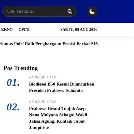
TEKNO
OPINI
SABTU, 08 AGU 2026
Raih Penghargaan Presisi Berkat SIM Digital dan e-BPKB
Banta
Pos Trending
4 MINGGU LALU
01.
Biodiesel B50 Resmi Diluncurkan
Presiden Prabowo Subianto
2 MINGGU LALU
02.
Prabowo Resmi Tunjuk Asep
Nana Mulyana Sebagai Wakil
Jaksa Agung, Kuntadi Jabat
Jampidsus