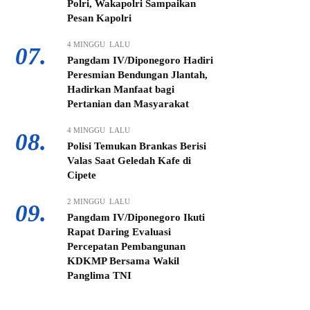
Polri, Wakapolri Sampaikan
Pesan Kapolri
4 MINGGU LALU
07.
Pangdam IV/Diponegoro Hadiri
Peresmian Bendungan Jlantah,
Hadirkan Manfaat bagi
Pertanian dan Masyarakat
4 MINGGU LALU
08.
Polisi Temukan Brankas Berisi
Valas Saat Geledah Kafe di
Cipete
2 MINGGU LALU
09.
Pangdam IV/Diponegoro Ikuti
Rapat Daring Evaluasi
Percepatan Pembangunan
KDKMP Bersama Wakil
Panglima TNI