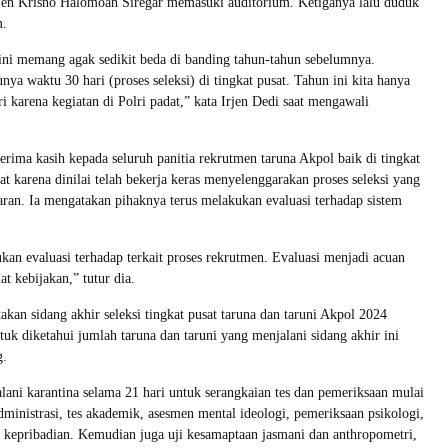
jen Krisno Halomoan Siregar memasuki auditorium. Ketiganya lalu duduk
m.
ni memang agak sedikit beda di banding tahun-tahun sebelumnya.
ya waktu 30 hari (proses seleksi) di tingkat pusat. Tahun ini kita hanya
i karena kegiatan di Polri padat,” kata Irjen Dedi saat mengawali
terima kasih kepada seluruh panitia rekrutmen taruna Akpol baik di tingkat
t karena dinilai telah bekerja keras menyelenggarakan proses seleksi yang
paran. Ia mengatakan pihaknya terus melakukan evaluasi terhadap sistem
ukan evaluasi terhadap terkait proses rekrutmen. Evaluasi menjadi acuan
 kebijakan,” tutur dia.
akan sidang akhir seleksi tingkat pusat taruna dan taruni Akpol 2024
ntuk diketahui jumlah taruna dan taruni yang menjalani sidang akhir ini
g.
lani karantina selama 21 hari untuk serangkaian tes dan pemeriksaan mulai
dministrasi, tes akademik, asesmen mental ideologi, pemeriksaan psikologi,
 kepribadian. Kemudian juga uji kesamaptaan jasmani dan anthropometri,