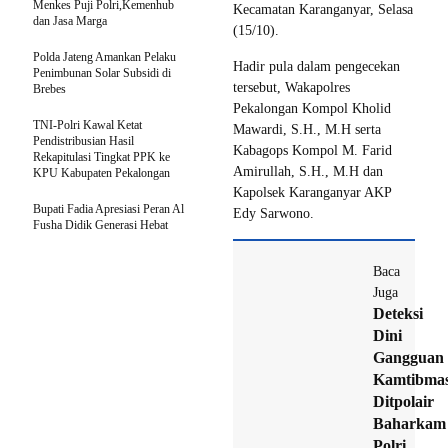
Menkes Puji Polri,Kemenhub
Kecamatan Karanganyar, Selasa
dan Jasa Marga
(15/10).
Polda Jateng Amankan Pelaku
Hadir pula dalam pengecekan
Penimbunan Solar Subsidi di
tersebut, Wakapolres
Brebes
Pekalongan Kompol Kholid
TNI-Polri Kawal Ketat
Mawardi, S.H., M.H serta
Pendistribusian Hasil
Kabagops Kompol M. Farid
Rekapitulasi Tingkat PPK ke
Amirullah, S.H., M.H dan
KPU Kabupaten Pekalongan
Kapolsek Karanganyar AKP
Bupati Fadia Apresiasi Peran Al
Edy Sarwono.
Fusha Didik Generasi Hebat
Baca
Juga
Deteksi
Dini
Gangguan
Kamtibmas
Ditpolair
Baharkam
Polri