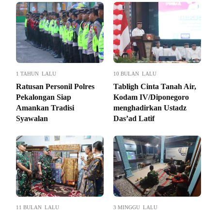
1 TAHUN LALU
10 BULAN LALU
Ratusan Personil Polres
Tabligh Cinta Tanah Air,
Pekalongan Siap
Kodam IV/Diponegoro
Amankan Tradisi
menghadirkan Ustadz
Syawalan
Das’ad Latif
11 BULAN LALU
3 MINGGU LALU