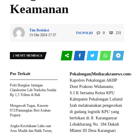
Keamanan
Tim Redaksi
0
231
TNI POLRI
15 Okt 2024 17:37
2 MENIT MEMBACA
Pos Terkait
Pekalongan|Mediacakranews.com-
Kapolres Pekalongan AKBP
Polri Bongkar Jaringan
Doni Prakoso Widamanto,
Clandestine Lab Narkoba Senilai
S.I.K bersama Ketua KPU
Rp 1,5 Triliun di Bali
Kabupaten Pekalongan Lailatul
Izah melaksanakan pengecekan
Mengawali Tugas, Kasrem
072/Pamungkas Beri Arahan
di gudang logistik KPU yang
Prajurit
berlokasi di Jl. Karanganyar
Lebakbarang No. 184 Dukuh
Angka Kecelakaan Lalin saat
Mlaten III Desa Karangsari
Arus Mudik dan Balik Turun,