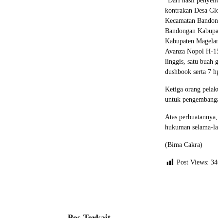
“Dari hasil penyel
kontrakan Desa G
Kecamatan Bandon
Bandongan Kabupat
Kabupaten Magelan
Avanza Nopol H-15
linggis, satu buah 
dushbook serta 7 h
Ketiga orang pelak
untuk pengembanga
Atas perbuatannya,
hukuman selama-la
(Bima Cakra)
Post Views:
34
Pos Terkait