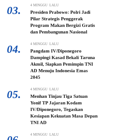
4 MINGGU LALU
03.
Presiden Prabowo: Polri Jadi
Pilar Strategis Penggerak
Program Makan Bergizi Gratis
dan Pembangunan Nasional
4 MINGGU LALU
04.
Pangdam IV/Diponegoro
Dampingi Kasad Bekali Taruna
Akmil, Siapkan Pemimpin TNI
AD Menuju Indonesia Emas
2045
4 MINGGU LALU
05.
Menhan Tinjau Tiga Satuan
Yonif TP Jajaran Kodam
IV/Diponegoro, Tegaskan
Kesiapan Kekuatan Masa Depan
TNI AD
4 MINGGU LALU
06.