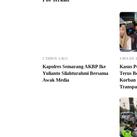
2 TAHUN LALU
4 BULAN 
Kapolres Semarang AKBP Ike
Kasus P
Yulianto Silahturahmi Bersama
Terus Be
Awak Media
Korban
Transpa