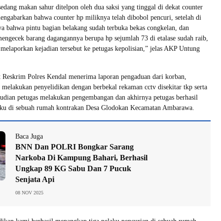
sedang makan sahur ditelpon oleh dua saksi yang tinggal di dekat counter
engabarkan bahwa counter hp miliknya telah dibobol pencuri, setelah di
ya bahwa pintu bagian belakang sudah terbuka bekas congkelan, dan
ngecek barang dagangannya berupa hp sejumlah 73 di etalase sudah raib,
 melaporkan kejadian tersebut ke petugas kepolisian,” jelas AKP Untung
t Reskrim Polres Kendal menerima laporan pengaduan dari korban,
s melakukan penyelidikan dengan berbekal rekaman cctv disekitar tkp serta
mudian petugas melakukan pengembangan dan akhirnya petugas berhasil
ku di sebuah rumah kontrakan Desa Glodokan Kecamatan Ambarawa.
Baca Juga
BNN Dan POLRI Bongkar Sarang
Narkoba Di Kampung Bahari, Berhasil
Ungkap 89 KG Sabu Dan 7 Pucuk
Senjata Api
08 NOV 2025