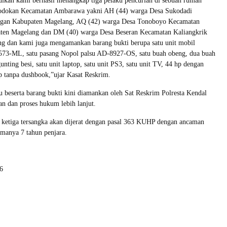
idikan kami berhasil menangkap tiga pelaku pencurian di sebuah rumah
lodokan Kecamatan Ambarawa yakni AH (44) warga Desa Sukodadi
gan Kabupaten Magelang, AQ (42) warga Desa Tonoboyo Kecamatan
en Magelang dan DM (40) warga Desa Beseran Kecamatan Kaliangkrik
g dan kami juga mengamankan barang bukti berupa satu unit mobil
73-ML, satu pasang Nopol palsu AD-8927-OS, satu buah obeng, dua buah
gunting besi, satu unit laptop, satu unit PS3, satu unit TV, 44 hp dengan
p tanpa dushbook,”ujar Kasat Reskrim.
u beserta barang bukti kini diamankan oleh Sat Reskrim Polresta Kendal
n dan proses hukum lebih lanjut.
 ketiga tersangka akan dijerat dengan pasal 363 KUHP dengan ancaman
manya 7 tahun penjara.
6