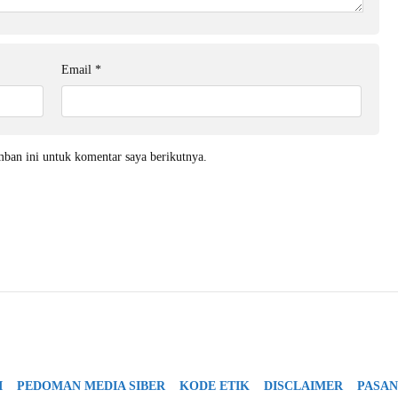
Email
*
mban ini untuk komentar saya berikutnya.
I
PEDOMAN MEDIA SIBER
KODE ETIK
DISCLAIMER
PASAN