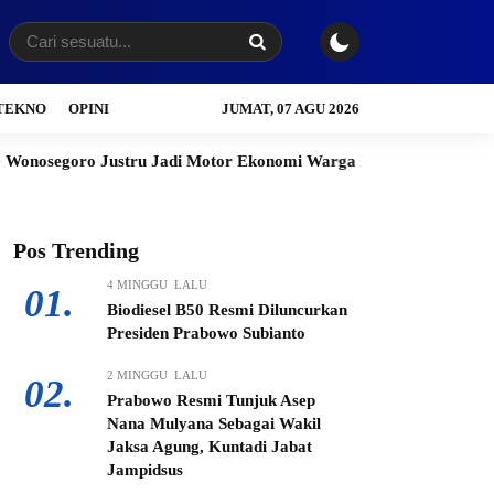
TEKNO
OPINI
JUMAT, 07 AGU 2026
Justru Jadi Motor Ekonomi Warga Boyolali
Wali Kota Salatig
Pos Trending
4 MINGGU LALU
01.
Biodiesel B50 Resmi Diluncurkan
Presiden Prabowo Subianto
2 MINGGU LALU
02.
Prabowo Resmi Tunjuk Asep
Nana Mulyana Sebagai Wakil
Jaksa Agung, Kuntadi Jabat
Jampidsus