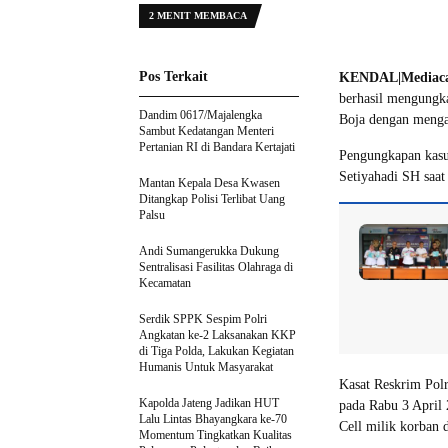
2 MENIT MEMBACA
Pos Terkait
KENDAL|Mediaca
berhasil mengungk
Dandim 0617/Majalengka
Boja dengan mengam
Sambut Kedatangan Menteri
Pertanian RI di Bandara Kertajati
Pengungkapan kasu
Setiyahadi SH saat
Mantan Kepala Desa Kwasen
Ditangkap Polisi Terlibat Uang
Palsu
Andi Sumangerukka Dukung
Sentralisasi Fasilitas Olahraga di
Kecamatan
Serdik SPPK Sespim Polri
Angkatan ke-2 Laksanakan KKP
di Tiga Polda, Lakukan Kegiatan
Humanis Untuk Masyarakat
Kasat Reskrim Polr
Kapolda Jateng Jadikan HUT
pada Rabu 3 April 
Lalu Lintas Bhayangkara ke-70
Cell milik korban
Momentum Tingkatkan Kualitas